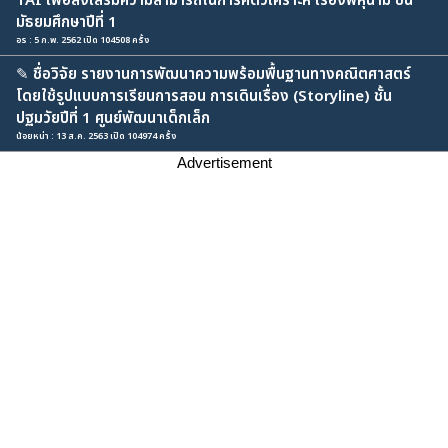
TAI เพื่อส่งเสริมความสามารถในการคิดวิเคราะห์ เรื่องพหุนาม ชั้น
มัธยมศึกษาปีที่ 1
อร : 5 ก.พ. 2562 เปิด 104508 ครั้ง
✎
ชื่อวิจัย รายงานการพัฒนาความพร้อมพื้นฐานทางคณิตศาสตร์
โดยใช้รูปแบบการเรียนการสอน การเดินเรื่อง (Storyline) ชั้น
ปฐมวัยปีที่ 1 ศูนย์พัฒนาเด็กเล็ก
น้อยหน่า : 13 ส.ค. 2563 เปิด 104974 ครั้ง
Advertisement