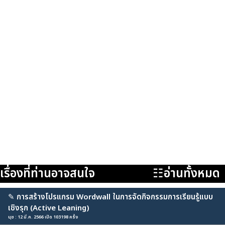
เรื่องที่ท่านอาจสนใจ
☷อ่านทั้งหมด
✎
การสร้างโปรแกรม Wordwall ในการจัดกิจกรรมการเรียนรู้แบบ
เชิงรุก (Active Leaning)
นุช : 12 มี.ค. 2566 เปิด 103198 ครั้ง