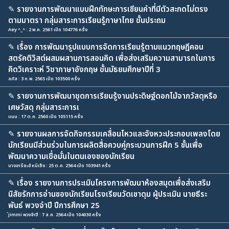
✎
รายงานการพัฒนาแบบฝึกทักษะการเขียนคำที่มีตัวสะกดไม่ตรง
ตามมาตรา กลุ่มสาระการเรียนรู้ภาษาไทย ชั้นประถม
Aey ^_^ : 2 พ.ค. 2561 เปิด 104776 ครั้ง
✎
เรื่อง การพัฒนารูปแบบการจัดการเรียนรู้ตามแนวทฤษฎีคอน
สตรัคติวิสต์ผสมผสานการสอนคิด เพื่อส่งเสริมความสามารถในการ
คิดวิเคราะห์ วิชาภาษาอังกฤษ ชั้นมัธยมศึกษาปีที่ 3
ลภัส : 3 ก.พ. 2565 เปิด 103500 ครั้ง
✎
รายงานการพัฒนาชุดการเรียนรู้งานประดิษฐ์ดอกไม้จากวัสดุหรือ
เศษวัสดุ กลุ่มสาระการเ
แนน : 17 ต.ค. 2560 เปิด 105115 ครั้ง
✎
รายงานผลการจัดกิจกรรมเคลื่อนไหวและจังหวะประกอบเพลงโดย
นักเรียนมีส่วนร่วมในการผลิตสื่อควบคู่กระบวนการฝึก 5 ขั้นเพื่อ
พัฒนาความเชื่อมั่นในตนเองของนักเรียน
นางอารีซะฮ์ หนิเซ็ง : 25 ต.ค. 2564 เปิด 103941 ครั้ง
✎
เรื่อง รายงานการประเมินโครงการพัฒนาห้องสมุดเพื่อส่งเสริม
นิสัยรักการอ่านของนักเรียนโรงเรียนวัดเขาดุม ผู้ประเมิน นายธีระ
พันธ์ พวงจำปี ปีการศึกษา 25
่jimmi พวงจำปี : 7 ส.ค. 2564 เปิด 104030 ครั้ง