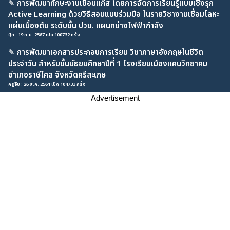
✎
การพัฒนาทักษะงานเชื่อมแก๊ส โดยการจัดการเรียนรู้แบบเชิงรุก
Active Learning ด้วยวิธีสอนแบบร่วมมือ ในรายวิชางานเชื่อมโลหะ
แผ่นเบื้องต้น ระดับชั้น ปวช. แผนกช่างไฟฟ้ากำลัง
ปุ๊ก : 19 ก.ย. 2567 เปิด 100732 ครั้ง
✎
การพัฒนาเอกสารประกอบการเรียน วิชาภาษาอังกฤษในชีวิต
ประจำวัน สำหรับชั้นมัธยมศึกษาปีที่ 1 โรงเรียนเมืองแคนวิทยาคม
อำเภอราษีไศล จังหวัดศรีสะเกษ
ครูจิ๊บ : 26 ส.ค. 2561 เปิด 104733 ครั้ง
Advertisement