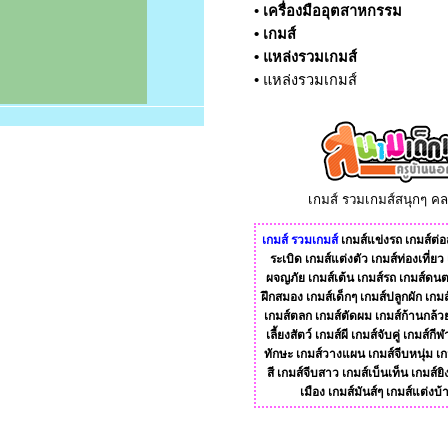
•
เครื่องมืออุตสาหกรรม
•
เกมส์
•
แหล่งรวมเกมส์
•
แหล่งรวมเกมส์
เกมส์ รวมเกมส์สนุกๆ ค
เกมส์
รวมเกมส์
เกมส์แข่งรถ
เกมส์ต่อส
ระเบิด
เกมส์แต่งตัว
เกมส์ท่องเที่ยว
ผจญภัย
เกมส์เต้น
เกมส์รถ
เกมส์ดนต
ฝึกสมอง
เกมส์เด็กๆ
เกมส์ปลูกผัก
เกมส
เกมส์ตลก
เกมส์ตัดผม
เกมส์ก้านกล้ว
เลี้ยงสัตว์
เกมส์ผี
เกมส์จับคู่
เกมส์กีฬ
ทักษะ
เกมส์วางแผน
เกมส์จีบหนุ่ม
เก
สี
เกมส์จีบสาว
เกมส์เบ็นเท็น
เกมส์ยิ
เมือง
เกมส์มันส์ๆ
เกมส์แต่งบ้