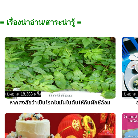
≡ เรื่องน่าอ่าน/สาระน่ารู้ ≡
เปิดอ่าน 18,363 ครั้ง
เปิดอ่าน 
หากสงสัยว่าเป็นโรคไขมันในตับให้กินผักชีล้อม