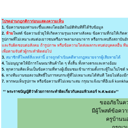
โปรดอ่านกฎกติกาก่อนแสดงความเห็น
1.
ข้อความของท่านจะขึ้นแสดงโดยอัตโนมัติทันทีที่ได้รับข้อมูล
2.
ห้าม
โพสต์ ข้อความยั่วยุให้เกิดความรุนแรงทางสังคม ข้อความที่ก่อให้เกิดค
รูปภาพที่ไม่เหมาะสมต่อเยาวชนหรือภาพลามกอนาจาร หรือกระทบถึงสถาบันอัน
และรับผิดชอบต่อสังคม ถ้ารูปภาพ หรือข้อความใดส่งผลกระทบต่อบุคคลอื่น ทีมง
เพื่อตามจับตัวผู้กระทำผิดต่อไป
3.
สมาชิกที่โพสต์สิ่งเหล่านี้ อาจถูกดำเนินคดีทางกฎหมายจากผู้เสียหายได้
4.
ไม่อนุญาตให้มีการโฆษณาสินค้าใด ๆ ทั้งสิ้น ทั้งทางตรงและทางอ้อม
5.
ทุกความคิดเห็นเป็นข้อความที่ทางผู้เยี่ยมชมเข้ามาร่วมตั้งกระทู้ในเว็บไซต์ ท
6.
ทางทีมงานขอสงวนสิทธิ์ในการลบกระทู้ที่ไม่เหมาะสมได้ทันที โดยไม่ต้องมีกา
7.
หากพบเห็นรูปภาพ หรือข้อความที่ไม่เหมาะสม กรุณาแจ้งมาที่อีเมล์
kornkh
**
พระราชบัญญัติว่าด้วยการกระทำผิดเกี่ยวกับคอมพิวเตอร์ พ.ศ.๒๕๕๐
**
ขออภัยในคว
มีผู้โพสต์ข้อค
ครูบ้านน
กรุณาเ