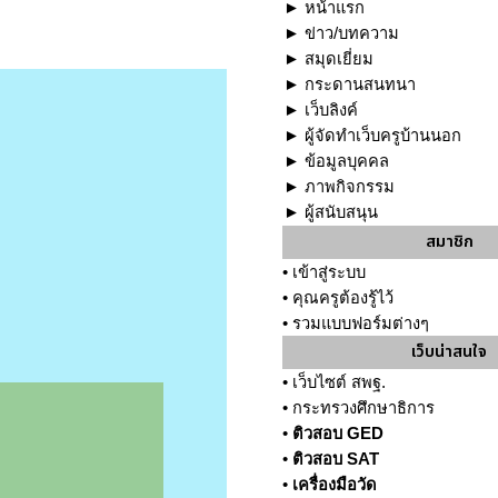
►
หน้าแรก
►
ข่าว/บทความ
►
สมุดเยี่ยม
►
กระดานสนทนา
►
เว็บลิงค์
►
ผู้จัดทำเว็บครูบ้านนอก
►
ข้อมูลบุคคล
►
ภาพกิจกรรม
►
ผู้สนับสนุน
สมาชิก
•
เข้าสู่ระบบ
•
คุณครูต้องรู้ไว้
•
รวมแบบฟอร์มต่างๆ
เว็บน่าสนใจ
•
เว็บไซต์ สพฐ.
•
กระทรวงศึกษาธิการ
•
ติวสอบ GED
•
ติวสอบ SAT
•
เครื่องมือวัด