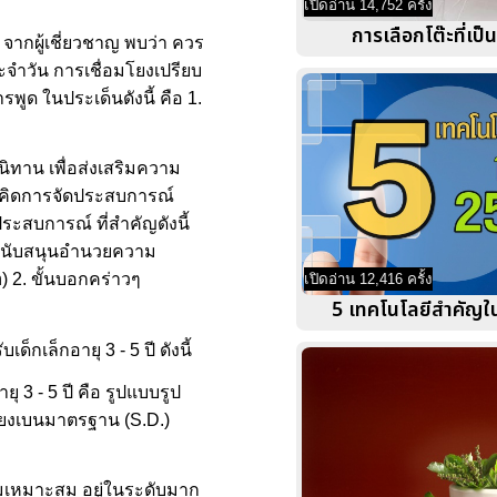
เปิดอ่าน 14,752 ครั้ง
การเลือกโต๊ะที่เป
จากผู้เชี่ยวชาญ พบว่า ควร
ะจำวัน การเชื่อมโยงเปรียบ
ูด ในประเด็นดังนี้ คือ 1.
ิทาน เพื่อส่งเสริมความ
นวคิดการจัดประสบการณ์
สบการณ์ ที่สำคัญดังนี้
่งสนับสนุนอำนวยความ
) 2. ขั้นบอกคร่าวๆ
เปิดอ่าน 12,416 ครั้ง
5 เทคโนโลยีสำคัญใ
เล็กอายุ 3 - 5 ปี ดังนี้
3 - 5 ปี คือ รูปแบบรูป
ี่ยงเบนมาตรฐาน (S.D.)
มเหมาะสม อยู่ในระดับมาก