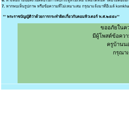
6.
ทางทีมงานขอสงวนสิทธิ์ในการลบกระทู้ที่ไม่เหมาะสมได้ทันที โดยไม่ต้องมีกา
7.
หากพบเห็นรูปภาพ หรือข้อความที่ไม่เหมาะสม กรุณาแจ้งมาที่อีเมล์
kornkh
**
พระราชบัญญัติว่าด้วยการกระทำผิดเกี่ยวกับคอมพิวเตอร์ พ.ศ.๒๕๕๐
**
ขออภัยในคว
มีผู้โพสต์ข้อค
ครูบ้านน
กรุณาเ