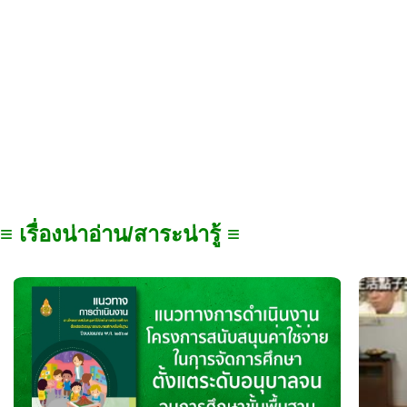
≡ เรื่องน่าอ่าน/สาระน่ารู้ ≡