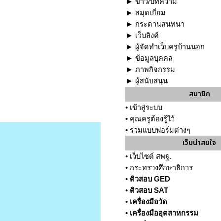
►
ข่าว/บทความ
►
สมุดเยี่ยม
►
กระดานสนทนา
►
เว็บลิงค์
►
ผู้จัดทำเว็บครูบ้านนอก
►
ข้อมูลบุคคล
►
ภาพกิจกรรม
►
ผู้สนับสนุน
สมาชิก
•
เข้าสู่ระบบ
•
คุณครูต้องรู้ไว้
•
รวมแบบฟอร์มต่างๆ
เว็บน่าสนใจ
•
เว็บไซต์ สพฐ.
•
กระทรวงศึกษาธิการ
•
ติวสอบ GED
•
ติวสอบ SAT
•
เครื่องมือวัด
•
เครื่องมืออุตสาหกรรม