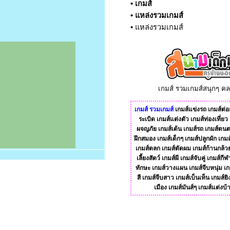
•
เกมส์
•
แหล่งรวมเกมส์
•
แหล่งรวมเกมส์
เกมส์ รวมเกมส์สนุกๆ ค
เกมส์
รวมเกมส์
เกมส์แข่งรถ
เกมส์ต่อส
ระเบิด
เกมส์แต่งตัว
เกมส์ท่องเที่ยว
ผจญภัย
เกมส์เต้น
เกมส์รถ
เกมส์ดนต
ฝึกสมอง
เกมส์เด็กๆ
เกมส์ปลูกผัก
เกมส
เกมส์ตลก
เกมส์ตัดผม
เกมส์ก้านกล้ว
เลี้ยงสัตว์
เกมส์ผี
เกมส์จับคู่
เกมส์กีฬ
ทักษะ
เกมส์วางแผน
เกมส์จีบหนุ่ม
เก
สี
เกมส์จีบสาว
เกมส์เบ็นเท็น
เกมส์ยิ
เมือง
เกมส์มันส์ๆ
เกมส์แต่งบ้