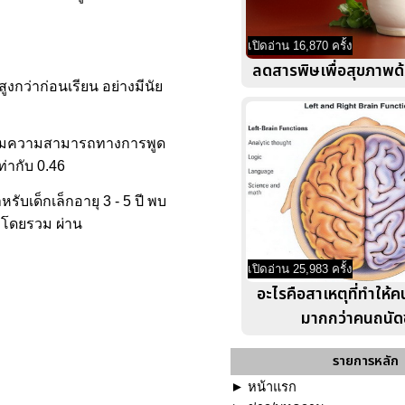
เปิดอ่าน 16,870 ครั้ง
ลดสารพิษเพื่อสุขภาพด
กว่าก่อนเรียน อย่างมีนัย
เสริมความสามารถทางการพูด
ท่ากับ 0.46
เด็กเล็กอายุ 3 - 5 ปี พบ
ฑ์ โดยรวม ผ่าน
เปิดอ่าน 25,983 ครั้ง
อะไรคือสาเหตุที่ทำให้
มากกว่าคนถนัด
รายการหลัก
►
หน้าแรก