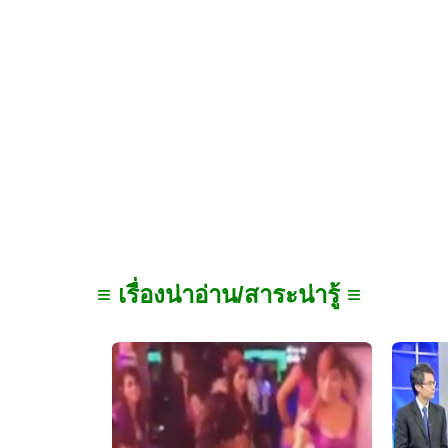
≡ เรื่องน่าอ่าน/สาระน่ารู้ ≡