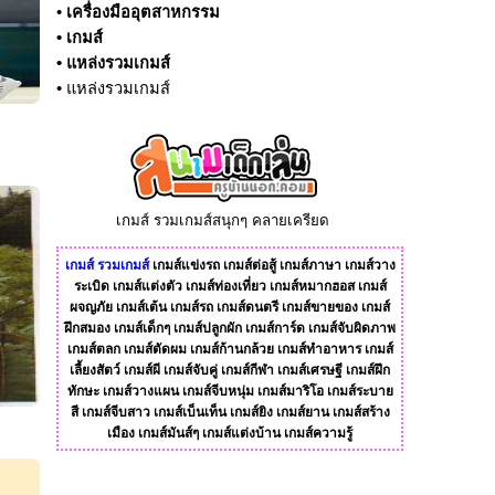
•
เครื่องมืออุตสาหกรรม
•
เกมส์
•
แหล่งรวมเกมส์
•
แหล่งรวมเกมส์
เกมส์ รวมเกมส์สนุกๆ คลายเครียด
เกมส์
รวมเกมส์
เกมส์แข่งรถ
เกมส์ต่อสู้
เกมส์ภาษา
เกมส์วาง
ระเบิด
เกมส์แต่งตัว
เกมส์ท่องเที่ยว
เกมส์หมากฮอส
เกมส์
ผจญภัย
เกมส์เต้น
เกมส์รถ
เกมส์ดนตรี
เกมส์ขายของ
เกมส์
ฝึกสมอง
เกมส์เด็กๆ
เกมส์ปลูกผัก
เกมส์การ์ด
เกมส์จับผิดภาพ
เกมส์ตลก
เกมส์ตัดผม
เกมส์ก้านกล้วย
เกมส์ทําอาหาร
เกมส์
เลี้ยงสัตว์
เกมส์ผี
เกมส์จับคู่
เกมส์กีฬา
เกมส์เศรษฐี
เกมส์ฝึก
ทักษะ
เกมส์วางแผน
เกมส์จีบหนุ่ม
เกมส์มาริโอ
เกมส์ระบาย
สี
เกมส์จีบสาว
เกมส์เบ็นเท็น
เกมส์ยิง
เกมส์ยาน
เกมส์สร้าง
เมือง
เกมส์มันส์ๆ
เกมส์แต่งบ้าน
เกมส์ความรู้