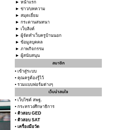
►
หน้าแรก
►
ข่าว/บทความ
►
สมุดเยี่ยม
►
กระดานสนทนา
►
เว็บลิงค์
►
ผู้จัดทำเว็บครูบ้านนอก
►
ข้อมูลบุคคล
►
ภาพกิจกรรม
►
ผู้สนับสนุน
สมาชิก
•
เข้าสู่ระบบ
•
คุณครูต้องรู้ไว้
•
รวมแบบฟอร์มต่างๆ
เว็บน่าสนใจ
•
เว็บไซต์ สพฐ.
•
กระทรวงศึกษาธิการ
•
ติวสอบ GED
•
ติวสอบ SAT
•
เครื่องมือวัด