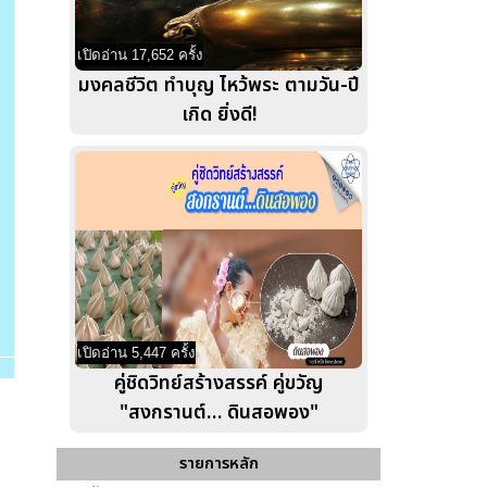
เปิดอ่าน 17,652 ครั้ง
มงคลชีวิต ทำบุญ ไหว้พระ ตามวัน-ปี
เกิด ยิ่งดี!
เปิดอ่าน 5,447 ครั้ง
คู่ชิดวิทย์สร้างสรรค์ คู่ขวัญ
"สงกรานต์… ดินสอพอง"
รายการหลัก