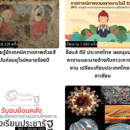
18,118 ครั้ง
เปิดอ่าน 7,093 ครั้ง
ชียรู้จักเทคนิควาดภาพด้วยสี
จ๊อบส์ ดีบี ประเทศไทย เผยมุมม
ำมันก่อนยุโรปหลายร้อยปี
หางานและนายจ้างกับภาวะการ
งาน เปรียบเทียบประเทศไทย
อาเซียน