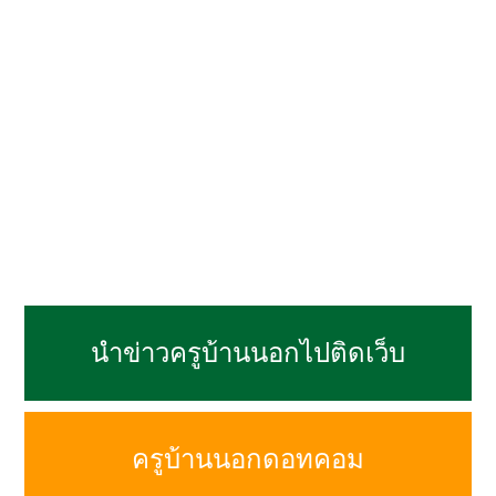
นำข่าวครูบ้านนอกไปติดเว็บ
ครูบ้านนอกดอทคอม