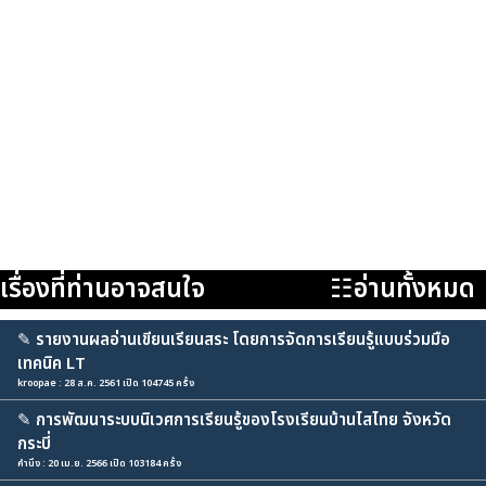
เรื่องที่ท่านอาจสนใจ
☷อ่านทั้งหมด
✎
รายงานผลอ่านเขียนเรียนสระ โดยการจัดการเรียนรู้แบบร่วมมือ
เทคนิค LT
kroopae : 28 ส.ค. 2561 เปิด 104745 ครั้ง
✎
การพัฒนาระบบนิเวศการเรียนรู้ของโรงเรียนบ้านไสไทย จังหวัด
กระบี่
คำนึง : 20 เม.ย. 2566 เปิด 103184 ครั้ง