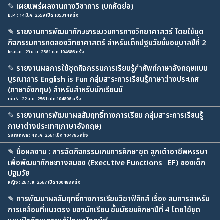
✎
เผยแพร่ผลงานทางวิชาการ (บทคัดย่อ)
B.P. : 14 มี.ค. 2559 เปิด 105314 ครั้ง
✎
รายงานการพัฒนาทักษะกระบวนการทางวิทยาศาสตร์ โดยใช้ชุด
กิจกรรมการทดลองวิทยาศาสตร์ สำหรับเด็กปฐมวัยชั้นอนุบาลปีที่ 2
kratai : 29 มิ.ย. 2561 เปิด 104686 ครั้ง
✎
รายงานผลการใช้ชุดกิจกรรมการเรียนรู้คำศัพท์ภาษาอังกฤษแบบ
บูรณาการ English is Fun กลุ่มสาระการเรียนรู้ภาษาต่างประเทศ
(ภาษาอังกฤษ) สำหรับสำหรับนักเรียนชั
เดียร์ : 22 มิ.ย. 2561 เปิด 104806 ครั้ง
✎
รายงานการพัฒนาผลสัมฤทธิ์ทางการเรียน กลุ่มสาระการเรียนรู้
ภาษาต่างประเทศ(ภาษาอังกฤษ)
Saranwa : 4 ก.ค. 2561 เปิด 104785 ครั้ง
✎
ชื่อผลงาน : การจัดกิจกรรมเกมการศึกษาชุด ลูกเต๋าอาชีพหรรษา
เพื่อพัฒนาทักษะทางสมอง (Executive Functions : EF) ของเด็ก
ปฐมวัย
หญิง : 26 ก.ย. 2567 เปิด 100488 ครั้ง
✎
การพัฒนาผลสัมฤทธิ์ทางการเรียนวิชาฟิสิกส์ เรื่อง สมการสำหรับ
การเคลื่อนที่แนวตรง ของนักเรียน ชั้นมัธยมศึกษาปีที่ 4 โดยใช้ชุด