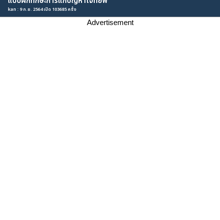
แบบฝึกทักษะการแก้ปัญหาโจทย์ฟ
kan : 9 ก.ย. 2564 เปิด 103685 ครั้ง
Advertisement