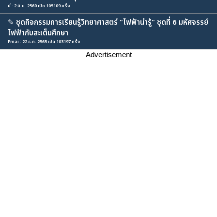
บี : 2 มิ.ย. 2560 เปิด 105109 ครั้ง
✎
ชุดกิจกรรมการเรียนรู้วิทยาศาสตร์ "ไฟฟ้าน่ารู้" ชุดที่ 6 มหัศจรรย์
ไฟฟ้ากับสะเต็มศึกษา
Pmai : 22 ธ.ค. 2565 เปิด 103197 ครั้ง
Advertisement