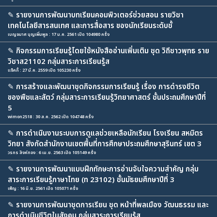
✎
รายงานการพัฒนาบทเรียนคอมพิวเตอร์ช่วยสอน รายวิชา
เทคโนโลยีสารสนเทศ และการสื่อสาร ของนักเรียนระดับชั้
เบญจมาศ บุญเพิ่มพูล : 17 ม.ค. 2561 เปิด 104980 ครั้ง
✎
กิจกรรมการเรียนรู้โดยใช้หนังสืออ่านเพิ่มเติม ชุด วิถีชาวพุทธ ราย
วิชาส21102 กลุ่มสาระการเรียนรู้ส
แจ็คกี้ : 27 มี.ค. 2559 เปิด 105230 ครั้ง
✎
การสร้างและพัฒนาชุดกิจกรรมการเรียนรู้ เรื่อง การดำรงชีวิต
ของพืชและสัตว์ กลุ่มสาระการเรียนรู้วิทยาศาสตร์ ชั้นประถมศึกษาปีที่
5
wimon2518 : 30 ส.ค. 2562 เปิด 104748 ครั้ง
✎
การดำเนินงานระบบการดูแลช่วยเหลือนักเรียน โรงเรียน สหมิตร
วิทยา สังกัดสำนักงานเขตพื้นที่การศึกษาประถมศึกษาสุรินทร์ เขต 3
วรกร สิงห์ทอง : 6 เม.ย. 2563 เปิด 105149 ครั้ง
✎
รายงานการพัฒนาแบบฝึกทักษะการอ่านจับใจความสำคัญ กลุ่ม
สาระการเรียนรู้ภาษาไทย (ท 23102) ชั้นมัธยมศึกษาปีที่ 3
เพ็ญ : 16 มิ.ย. 2561 เปิด 105071 ครั้ง
✎
รายงานการพัฒนาชุดการเรียน ชุด หน้าที่พลเมือง วัฒนธรรม และ
การดำเนินชีวิตในสังคม กลุ่มสาระการเรียนรู้ส