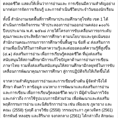
ตลอดชีวิต แสดงให้เห็นว่าการอ่านและ การเขียนมีความสำคัญอย่าง
มากต่อการจัดการเรียนรู้ และการดำเนินชีวิตประจำวันของนักเรียน
ทั้งนี้ สำนักงานเขตพื้นที่การศึกษาประถมศึกษาสุโขทัย เขต 1 ได้
ดำเนินการจัดกิจกรรม “ท้าประลองการอ่านออกอ่านคล่อง ๑๐๐%
ปีงบประมาณ พ.ศ. ๒๕๖๘ ภายใต้โครงการขับเคลื่อนการยกระดับ
คุณภาพและประสิทธิภาพการศึกษา ตามนโยบายและจุดเน้นของ
สำนักงานคณะกรรมการการศึกษาขั้นพื้นฐาน ข้อที่ ๔ ส่งเสริมการ
อ่านเพื่อเป็นวิถีในการค้นหาความรู้และต่อยอดองค์ความรู้ที่สูงขึ้น
(๔.๑) ส่งเสริมการอ่าน เพื่อการเรียนรู้ตลอดชีวิต ที่มุ่งส่งเสริม
สนับสนุนให้สถานศึกษามีการแก้ไขปัญหาด้านการอ่านการเขียน
ภาษาไทย รวมทั้งส่งเสริมสนับสนุนให้สถานศึกษามีกลยุทธ์ในการขับ
เคลื่อนการพัฒนาคุณภาพการศึกษา สู่การปฏิบัติจริงให้เกิดขึ้นได้
จากความสำคัญของการอ่านและการเขียนข้างต้น ผู้จัดทำจึงได้
ศึกษา ค้นคว้า หาข้อมูล แนวทาง การพัฒนาและส่งเสริมการอ่าน
และการเขียน เพื่อการเรียนรู้ตลอดชีวิต พบว่า มีผู้ดำเนินการวิจัย
และกล่าวถึง การใช้รูปแบบการมีส่วนร่วม เพื่อพัฒนาและส่งเสริม
พฤติกรรมการอ่าน และนิสัยรักการอ่าน เช่น เพียงแข ภูผายาง และ
คณะ (2558) รุ่งฤดี อาจวิชัย (2558) วรรณประภา ภูดวงจิตร (2561)
จักรพันธ์ หลงสุข และสิรินาถ จงกลกลาง (2561) ได้กล่าวถึง ลักษณะ