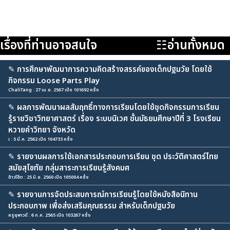
เรื่องที่ท่านอาจสนใจ
☷อ่านทั้งหมด
✎
การศึกษาพัฒนาการความคิดสร้างสรรค์ของเด็กปฐมวัย โดยใช้
กิจกรรม Loose Parts Play
ChaliTang : 27 เม.ย. 2567 เปิด 101692 ครั้ง
✎
ผลการพัฒนาผลสัมฤทธิ์ทางการเรียนโดยใช้ชุดกิจกรรมการเรียน
รู้รายวิชาวิทยาศาสตร์ เรื่อง ระบบนิเวศ ชั้นมัธยมศึกษาปีที่ 3 โรงเรียน
หวายคำวิทยา จังหวัด
เ : 5 มี.ค. 2562 เปิด 104733 ครั้ง
✎
รายงานผลการใช้เอกสารประกอบการเรียน ชุด ประวัติศาสตร์ไทย
สมัยสุโขทัย กลุ่มสาระการเรียนรู้สังคมศ
ข้าวโอ๊ต : 25 มิ.ย. 2560 เปิด 105004 ครั้ง
✎
รายงานการจัดประสบการณ์การเรียนรู้โดยใช้หนังสือนิทาน
ประกอบภาพ เพื่อส่งเสริมคุณธรรม สำหรับเด็กปฐมวัย
ครูยุพาวดี : 6 ก.ค. 2565 เปิด 103267 ครั้ง