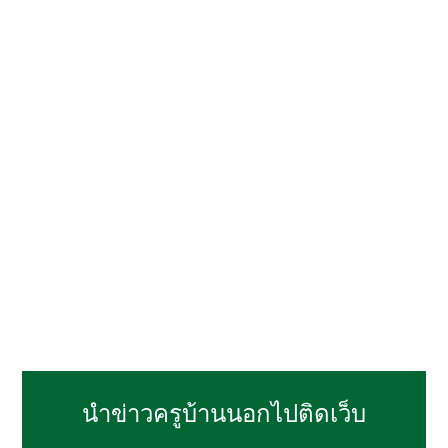
นำข่าวครูบ้านนอกไปติดเว็บ