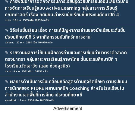
✎
การพัฒนาการจัดกิจกรรมการเรียนรู้ด้วยบทเรียนออนไลน์ร่วมกับ
การจัดการเรียนรู้แบบ Active Learning กลุ่มสาระการเรียนรู้
คณิตศาสตร์ เรื่อง ทศนิยม สำหรับนักเรียนชั้นประถมศึกษาปีที่ 4
เปอร์ : 10 ก.ค. 2565 เปิด 103304 ครั้ง
✎
วิจัยในชั้นเรียน เรื่อง การแก้ปัญหาการอ่านของนักเรียนระดับชั้น
มัธยมศึกษาปีที่ 5 จากกิจกรรมบันทึกรักการอ่าน
เเสงดาว : 20 พ.ค. 2564 เปิด 104970 ครั้ง
✎
รายงานผลการใช้แบบฝึกการอ่านและการเขียนคำมาตราตัวสะกด
ตรงมาตรา กลุ่มสาระการเรียนรู้ภาษาไทย ชั้นประถมศึกษาปีที่ 1
โรงเรียนวัดเขาวัง (แสง ช่วงสุวนิช)
ปราง : 9 ส.ค. 2561 เปิด 104753 ครั้ง
✎
ผลการดำเนินการขับเคลื่อนหลักสูตรต้านทุจริตศึกษา ตามรูปแบบ
การนิเทศของ PIDRE ผสานเทคนิค Coaching สำหรับโรงเรียนใน
สำนักงานเขตพื้นที่การศึกษาประถมศึกษาเชี
อุดรพัฒน์ : 12 พ.ค. 2564 เปิด 104358 ครั้ง
Advertisement