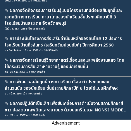
อับดุล : 5 พ.ย. 2560 เปิด 105297 ครั้ง
✎
ผลการจัดกิจกรรมการเรียนรู้แบบโครงงานที่มีต่อผลสัมฤทธิ์และ
เจตคติทางการเรียน ภาษาไทยของนักเรียนชั้นประถมศึกษาปีที่ 3
โรงเรียนบ้านสระเตย จังหวัดลพบุรี
โอ้เอ้ : 17 ต.ค. 2568 เปิด 98188 ครั้ง
✎
การประเมินโครงการส่งเสริมค่านิยมหลักของคนไทย 12 ประการ
โรงเรียนบ้านกิ่วจันทร์ (เสรินทวัฒน์อุปถัมภ์) ปีการศึกษา 2560
กรวัฒน์ โนพิยะ : 15 ก.พ. 2562 เปิด 104559 ครั้ง
✎
ผลการจัดการเรียนรู้วิทยาศาสตร์เรื่องแสงและพลังงานแสง โดย
ใช้กระบวนการสืบเสาะหาความรู้ ของนักเรียนชั้น
ต้า : 29 ส.ค. 2560 เปิด 105109 ครั้ง
✎
การพัฒนาผลสัมฤทธิ์ทางการเรียน เรื่อง ตัวประกอบของ
จำนวนนับ ของนักเรียน ชั้นประถมศึกษาปีที่ 6 โดยใช้แบบฝึกทักษะ
สุ : 4 มิ.ย. 2561 เปิด 104795 ครั้ง
✎
ผลการปฏิบัติที่เป็นเลิศ เพื่อขับเคลื่อนการดำเนินงานสถานศึกษาสี
ขาว ปลอดยาเสพติดและอบายมุข ด้วยนนทรีโมเดล NONSI MODEL
ฝน : 22 ม.ค. 2567 เปิด 102601 ครั้ง
Advertisement