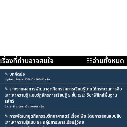
เรื่องที่ท่านอาจสนใจ
☷อ่านทั้งหมด
✎
บทคัดย่อ
กรูเจี๊ยบ : 24 ก.พ. 2559 เปิด 105410 ครั้ง
✎
รายงานผลการพัฒนาชุดกิจกรรมการเรียนรู้โดยใช้กระบวนการสืบ
เสาะหาความรู้ แบบวัฏจักรการเรียนรู้ 5 ขั้น (5E) วิชาฟิสิกส์พื้นฐาน
รหัสวิ
ป๋อ : 11 มิ.ย. 2561 เปิด 104966 ครั้ง
✎
การพัฒนาชุดกิจกรรมวิทยาศาสตร์ เรื่อง พืช โดยการสอนแบบสืบ
เสาะหาความรู้แบบ 5E กลุ่มสาระการเรียนรู้วิทย