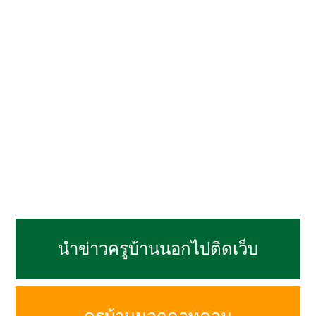
นำข่าวครูบ้านนอกไปติดเว็บ