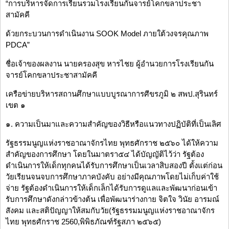
“การบริหารจัดการเรียนรวมโรงเรียนกันจารย์โคกขลาประชา
สามัคคี
ด้วยกระบวนการดำเนินงาน SOOK Model ภายใต้วงจรคุณภาพ
PDCA”
ชื่อเจ้าของผลงาน นายครองสุข หารไชย ผู้อำนวยการโรงเรียนกัน
จารย์โคกขลาประชาสามัคคี
เครือข่ายบริหารสถานศึกษาแบบบูรณาการศีขรภูมิ ๒ สพป.สุรินทร์
เขต ๑
๑. ความเป็นมาและความสำคัญของวิธีหรือแนวทางปฏิบัติที่เป็นเลิศ
รัฐธรรมนูญแห่งราชอาณาจักรไทย พุทธศักราช ๒๕๖๐ ได้ให้ความ
สำคัญของการศึกษา โดยในมาตรา๕๔ ได้บัญญัติไว้ว่า รัฐต้อง
ดำเนินการให้เด็กทุกคนได้รับการศึกษาเป็นเวลาสิบสองปี ตั้งแต่ก่อน
วัยเรียนจนจบการศึกษาภาคบังคับ อย่างมีคุณภาพโดยไม่เก็บค่าใช้
จ่าย รัฐต้องดำเนินการให้เด็กเล็กได้รับการดูแลและพัฒนาก่อนเข้า
รับการศึกษาดังกล่าวข้างต้น เพื่อพัฒนาร่างกาย จิตใจ วินัย อารมณ์
สังคม และสติปัญญาให้สมกับวัย(รัฐธรรมมนูญแห่งราชอาณาจักร
ไทย พุทธศักราช 2560,พิพิธภัณฑ์รัฐสภา ๒๕๖๕)