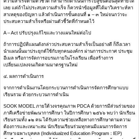
ความสำเร็จตามตัวชี้วัด ก็สามารถดำเนินการไปสู่ขั้นตอนสุดท้ายได้
เลย แต่ถ้าไม่ประสบความสำเร็จ ก็ควรนำข้อมูลที่ได้มาวิเคราะห์หา
สาเหตุของปัญหา แล้วดำเนินการขั้นตอนที่ ๑ – ๓ ใหม่จนกว่าจะ
ประสบความสำเร็จหรือผ่านตัวชี้วัดที่กำหนดไว้
A – Act ปรับปรุงแก้ไขและวางแผนใหม่ต่อไป
ถ้าการปฏิบัติแผนดังกล่าวประสบความสำเร็จเป็นอย่างดี ก็ถึงเวลา
นำแผนนั้นมาประยุกต์ใช้กับทุกคนองค์กร ผ่านการประกาศ ประชุม
อีเมล หรือการจัดการอบรมภายในโรงเรียน เพื่อสร้างการ
เปลี่ยนแปลงจนเกิดตามมาตรฐานใหม่
๔. ผลการดำเนินการ
จากการดำเนินงานโดยกระบวนการดำเนินการจัดการศึกษาแบบ
เรียนรวม ด้วยกระบวนการดำเนิน
SOOK MODEL ภายใต้วงจรคุณภาพ PDCA ด้วยการมีส่วนร่วมของ
ภาคีเครือข่ายพัฒนาการศึกษา ในปีการศึกษา ๒๕๖๖ พบว่า นักเรียน
เรียนรวมทั้ง ๑๒ คน ได้รับความช่วยเหลือทางการศึกษาตามความ
ต้องการและเหมาะสม นักเรียนเรียนร่วมทุกคนมีแผนการจัดการ
ศึกษาเฉพาะบุคคล (Individualzed Education Program : IEP)