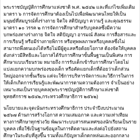
พระราชบัญญัติการศึกษาแห่งชาติ พ.ศ. ๒๕๔๒ และที่แก่ไขเพิ่มเติม
มาตรา ๖ การจัดการศึกษาต้องเป็นไปเพื่อพัฒนาคนไทยให้เป็น
มนุษย์ที่สมบูรณ์ทั้งร่างกาย จิตใจ สติปัญญา ความรู้ และคุณธรรม
มาตรา ๑๐ วรรค ๒ การจัดการศึกษาสำหรับบุคคลซึ่งมีความ
บกพร่องทางร่างกาย จิตใจ สติปัญญา อารมณ์ สังคม การสื่อสารและ
การเรียนรู้ หรือมีร่างกายพิการ หรือทุพพลภาพหรือบุคคลซึ่งไม่
สามารถพึ่งตนเองได้หรือไม่มีผู้ดูแลหรือด้อยโอกาส ต้องจัดให้บุคคล
ดังกล่าวมีสิทธิและโอกาสได้รับการศึกษาขั้นพื้นฐานเป็นพิเศษ การ
ศึกษาแบบเรียนรวม หมายถึง การรับเด็กเข้ารับการศึกษาโดยไม่
แบ่งแยกความบกพร่องของเด็ก หรือคัดแยกเด็กที่ด้อยว่าเด็กส่วน
ใหญ่ออกจากชั้นเรียน แต่จะใช้การบริหารจัดการและวิธีการในการ
ให้เด็กเกิดการเรียนรู้และพัฒนาการตามความต้องการ จำเป็นอย่าง
เหมาะสมเป็นรายบุคคล(พระราชบัญญัติการศึกษาแห่งชาติ
พุทธศักราช ๒๕๔๒,กระทรวงศึกษาธิการ ๒๕๖๒)
นโยบายและจุดเน้นกระทรวงศึกษาธิการ ประจำปีงบประมาณ
๒๕๖๗ ด้านการสร้างโอกาส ความเสมอภาค และความเท่าเทียม
ทางการศึกษาทุกช่วงวัย พัฒนาระบบสารสนเทศของนักเรียนเป็นราย
บุคคล เพื่อใช้เป็นฐานข้อมูลในการติดตามและส่งต่อไปยังสถาน
ศึกษาในระดับที่สูงขึ้น รวมทั้งแก้ปัญหาเด็กตกหล่นและออกกลาง