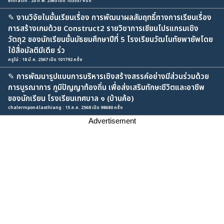
Bhirasin : 20 ก.พ. 2565 เปิด 103557 ครั้ง
✎
งานวิจัยในชั้นเรียนเรื่อง การพัฒนาผลสัมฤทธิ์ทางการเรียนเรื่อง
การสร้างเกมด้วย Construct2 รายวิชาการเขียนโปรแกรมเชิง
วัตถุ2 ของนักเรียนชั้นมัธยมศึกษาปีที่ 5 โรงเรียนวัฒโนทัยพายัพโดย
ใช้สื่อมัลติมีเดีย ร่ว
ครูโน่ : 18 มี.ค. 2567 เปิด 101792 ครั้ง
✎
การพัฒนารูปแบบการบริหารเชิงสร้างสรรค์อย่างมีส่วนร่วมด้วย
การบูรณาการ ภูมิปัญญาท้องถิ่น เพื่อส่งเสริมทักษะชีวิตและอาชีพ
ของนักเรียน โรงเรียนเทศบาล ๑ (บ้านค้อ)
chalermpon4 laothiang : 15 ส.ค. 2568 เปิด 98680 ครั้ง
Advertisement