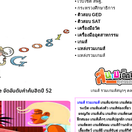
•
เว็บไซต์ สพฐ.
•
กระทรวงศึกษาธิการ
•
ติวสอบ GED
•
ติวสอบ SAT
•
เครื่องมือวัด
•
เครื่องมืออุตสาหกรรม
•
เกมส์
•
แหล่งรวมเกมส์
•
แหล่งรวมเกมส์
จัดอันดับคำค้นฮิตปี 52
เกมส์ รวมเกมส์สนุกๆ ค
เกมส์
รวมเกมส์
เกมส์แข่งรถ
เกมส์ต่อส
ระเบิด
เกมส์แต่งตัว
เกมส์ท่องเที่ยว
ผจญภัย
เกมส์เต้น
เกมส์รถ
เกมส์ดนต
ฝึกสมอง
เกมส์เด็กๆ
เกมส์ปลูกผัก
เกมส
เกมส์ตลก
เกมส์ตัดผม
เกมส์ก้านกล้ว
เลี้ยงสัตว์
เกมส์ผี
เกมส์จับคู่
เกมส์กีฬ