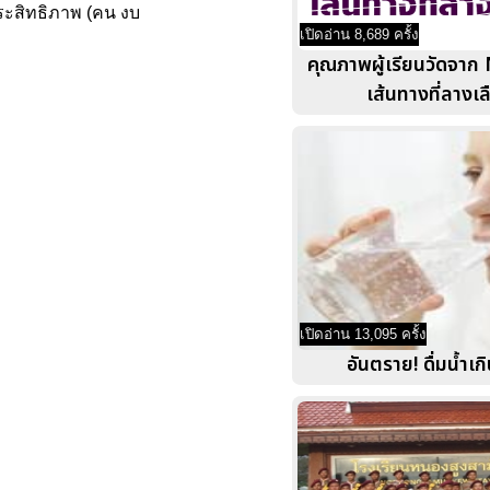
ประสิทธิภาพ (คน งบ
เปิดอ่าน 8,689 ครั้ง
คุณภาพผู้เรียนวัดจ
เส้นทางที่ลางเล
เปิดอ่าน 13,095 ครั้ง
อันตราย! ดื่มน้ำเก