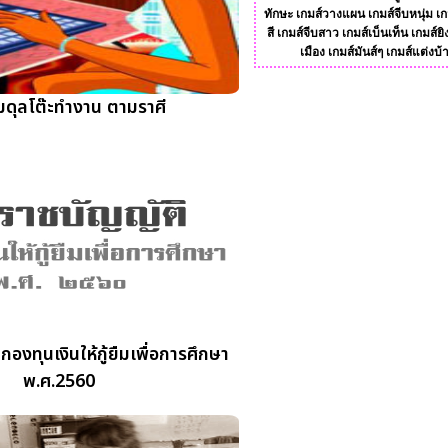
ทักษะ
เกมส์วางแผน
เกมส์จีบหนุ่ม
เก
สี
เกมส์จีบสาว
เกมส์เบ็นเท็น
เกมส์ยิ
เมือง
เกมส์มันส์ๆ
เกมส์แต่งบ้
มดุลโต๊ะทำงาน ตามราศี
องทุนเงินให้กู้ยืมเพื่อการศึกษา
พ.ศ.2560