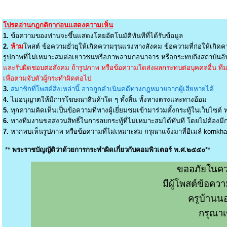
โปรดอ่านกฎกติกาก่อนแสดงความเห็น
1.
ข้อความของท่านจะขึ้นแสดงโดยอัตโนมัติทันทีที่ได้รับข้อมูล
2.
ห้าม
โพสต์ ข้อความยั่วยุให้เกิดความรุนแรงทางสังคม ข้อความที่ก่อให้เกิดค
รูปภาพที่ไม่เหมาะสมต่อเยาวชนหรือภาพลามกอนาจาร หรือกระทบถึงสถาบันอัน
และรับผิดชอบต่อสังคม ถ้ารูปภาพ หรือข้อความใดส่งผลกระทบต่อบุคคลอื่น ทีมง
เพื่อตามจับตัวผู้กระทำผิดต่อไป
3.
สมาชิกที่โพสต์สิ่งเหล่านี้ อาจถูกดำเนินคดีทางกฎหมายจากผู้เสียหายได้
4.
ไม่อนุญาตให้มีการโฆษณาสินค้าใด ๆ ทั้งสิ้น ทั้งทางตรงและทางอ้อม
5.
ทุกความคิดเห็นเป็นข้อความที่ทางผู้เยี่ยมชมเข้ามาร่วมตั้งกระทู้ในเว็บไซต์ ท
6.
ทางทีมงานขอสงวนสิทธิ์ในการลบกระทู้ที่ไม่เหมาะสมได้ทันที โดยไม่ต้องมีกา
7.
หากพบเห็นรูปภาพ หรือข้อความที่ไม่เหมาะสม กรุณาแจ้งมาที่อีเมล์
kornkh
**
พระราชบัญญัติว่าด้วยการกระทำผิดเกี่ยวกับคอมพิวเตอร์ พ.ศ.๒๕๕๐
**
ขออภัยในคว
มีผู้โพสต์ข้อค
ครูบ้านน
กรุณาเ