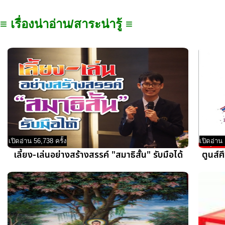
≡ เรื่องน่าอ่าน/สาระน่ารู้ ≡
เปิดอ่าน 56,738 ครั้ง
เปิดอ่าน 
เลี้ยง-เล่นอย่างสร้างสรรค์ "สมาธิสั้น" รับมือได้
ตูนส์ศ