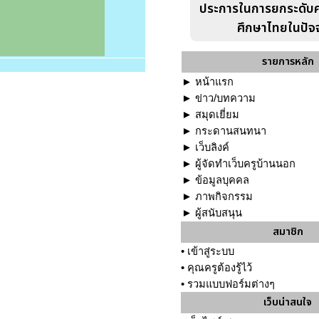
ประการในการยกระดับ
ศึกษาไทยในปัจจ
รายการหลัก
►
หน้าแรก
►
ข่าว/บทความ
►
สมุดเยี่ยม
►
กระดานสนทนา
►
เว็บลิงค์
►
ผู้จัดทำเว็บครูบ้านนอก
►
ข้อมูลบุคคล
►
ภาพกิจกรรม
►
ผู้สนับสนุน
สมาชิก
•
เข้าสู่ระบบ
•
คุณครูต้องรู้ไว้
•
รวมแบบฟอร์มต่างๆ
เว็บน่าสนใจ