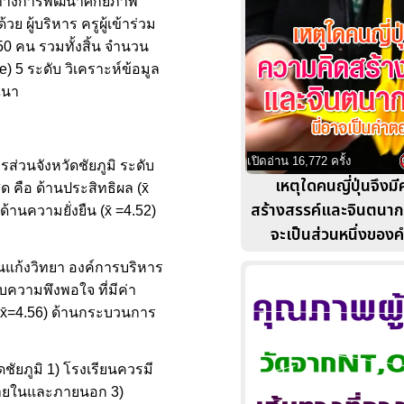
แนวทางการพัฒนาศักยภาพ
 ผู้บริหาร ครูผู้เข้าร่วม
0 คน รวมทั้งสิ้น จำนวน
5 ระดับ วิเคราะห์ข้อมูล
ณนา
เปิดอ่าน 16,772 ครั้ง
่วนจังหวัดชัยภูมิ ระดับ
เหตุใดคนญี่ปุ่นจึงม
ด คือ ด้านประสิทธิผล (x̄
สร้างสรรค์และจินตนากา
้านความยั่งยืน (x̄ =4.52)
จะเป็นส่วนหนึ่งของค
านแก้งวิทยา องค์การบริหาร
บความพึงพอใจ ที่มีค่า
 ( x̄=4.56) ด้านกระบวนการ
ชัยภูมิ 1) โรงเรียนควรมี
งภายในและภายนอก 3)