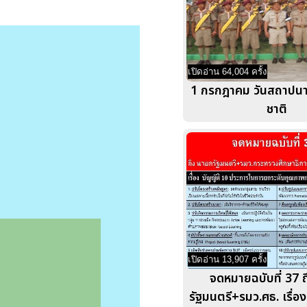
เปิดอ่าน 64,004 ครั้ง
1 กรกฎาคม วันสถาปนาล
ชาติ
เปิดอ่าน 13,907 ครั้ง
จดหมายฉบับที่ 37 
รัฐมนตรี+รมว.ศธ. เรื่อ