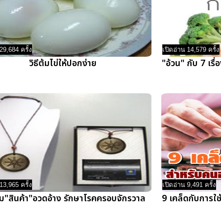
29,684 ครั้ง
เปิดอ่าน 14,579 ครั้ง
วิธีต้มไข่ให้ปอกง่าย
"อ้วน" กับ 7 เรื่
13,965 ครั้ง
เปิดอ่าน 9,491 ครั้ง
ูม"สินค้า"อวดอ้าง รักษาโรคครอบจักรวาล
9 เคล็ดกับการใช้