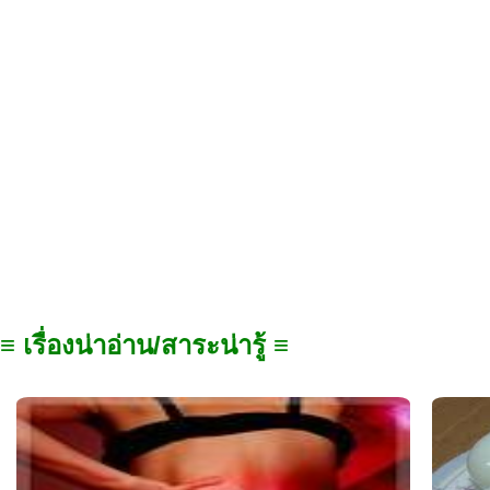
≡ เรื่องน่าอ่าน/สาระน่ารู้ ≡