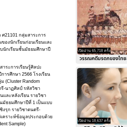
ิชา ศ21101 กลุ่มสาระการ
ียนของนักเรียนก่อนเรียนและ
บนักเรียนชั้นมัธยมศึกษาปี
เปิดอ่าน 65,718 ครั้ง
วรรณคดีมรดกของไทยส
มสาระการเรียนรู้ศิลปะ
 1 ปีการศึกษา 2566 โรงเรียน
ุ่ม (Cluster Random
ตรี-นาฏศิลป์ รหัสวิชา
ียนและหลังเรียน รายวิชา
นมัธยมศึกษาปีที่ 1 เป็นแบบ
ชิงรุก รายวิชาดนตรี-
รวิเคราะห์ข้อมูลประกอบด้วย
เปิดอ่าน 18,637 ครั้ง
ndent Sample)