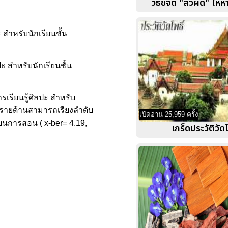
วิธีขจัด "สิวผด" ให้ห
 สำหรับนักเรียนชั้น
ะ สำหรับนักเรียนชั้น
รเรียนรู้ศิลปะ สำหรับ
ป็นรายด้านสามารถเรียงลำดับ
เปิดอ่าน 25,959 ครั้ง
ียนการสอน ( x-ber= 4.19,
เกร็ดประวัติวัดโ