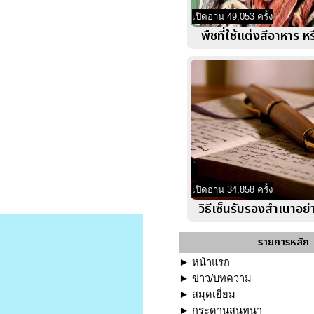
เปิดอ่าน 49,053 ครั้ง
พืชที่ใช้แต่งสีอาหาร หร
เปิดอ่าน 34,858 ครั้ง
วิธีเซ็นรับรองสำเนาอย
รายการหลัก
►
หน้าแรก
►
ข่าว/บทความ
►
สมุดเยี่ยม
►
กระดานสนทนา