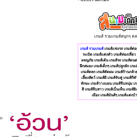
เกมส์ รวมเกมส์สนุกๆ ค
เกมส์
รวมเกมส์
เกมส์แข่งรถ
เกมส์ต่อส
ระเบิด
เกมส์แต่งตัว
เกมส์ท่องเที่ยว
ผจญภัย
เกมส์เต้น
เกมส์รถ
เกมส์ดนต
ฝึกสมอง
เกมส์เด็กๆ
เกมส์ปลูกผัก
เกมส
เกมส์ตลก
เกมส์ตัดผม
เกมส์ก้านกล้ว
เลี้ยงสัตว์
เกมส์ผี
เกมส์จับคู่
เกมส์กีฬ
ทักษะ
เกมส์วางแผน
เกมส์จีบหนุ่ม
เก
สี
เกมส์จีบสาว
เกมส์เบ็นเท็น
เกมส์ยิ
เมือง
เกมส์มันส์ๆ
เกมส์แต่งบ้