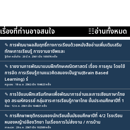
เรื่องที่ท่านอาจสนใจ
☷อ่านทั้งหมด
✎
การพัฒนาผลสัมฤทธิ์ทางการเรียนด้วยหนังสืออ่านเพิ่มเติมเสริม
ทักษะการเรียนรู้ การงานอาชีพและ
ฐิติยา หมั่นกิจ : 20 มี.ค. 2561 เปิด 105076 ครั้ง
✎
รายงานการพัฒนาแบบฝึกทักษะคณิตศาสตร์ เรื่อง การคูณ โดยใช้
การจัด การเรียนรู้ตามแนวคิดสมองเป็นฐาน(Brain Based
Learning) ร่
ครูแอน : 18 เม.ย. 2562 เปิด 104623 ครั้ง
✎
การใช้แบบฝึกเสริมทักษะเพื่อพัฒนาการอ่านและการเขียนภาษาไทย
ชุด สระมหัศจรรย์ กลุ่มสาระการเรียนรู้ภาษาไทย ชั้นประถมศึกษาปีที่ 1
ป๋อม : 12 ต.ค. 2561 เปิด 104821 ครั้ง
✎
การศึกษาพฤติกรรมของนักเรียนชั้นมัธยมศึกษาปีที่ 4/2 โรงเรียน
หนองหญ้าปล้องวิทยา ในเรื่องการไม่ส่งงาน / การบ้าน
กาละเวก : 29 ม.ค. 2567 เปิด 102589 ครั้ง