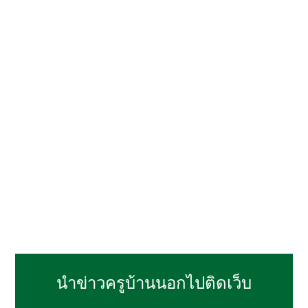
นำข่าวครูบ้านนอกไปติดเว็บ