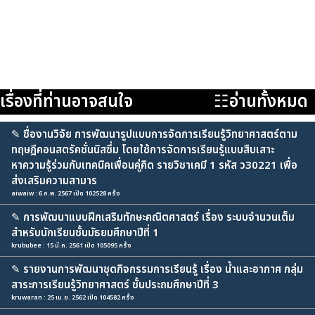
เรื่องที่ท่านอาจสนใจ
☷อ่านทั้งหมด
✎
ชื่องานวิจัย การพัฒนารูปแบบการจัดการเรียนรู้วิทยาศาสตร์ตาม
ทฤษฎีคอนสตรัคชั่นนิสซึ่ม โดยใช้การจัดการเรียนรู้แบบสืบเสาะ
หาความรู้ร่วมกับเทคนิคเพื่อนคู่คิด รายวิชาเคมี 1 รหัส ว30221 เพื่อ
ส่งเสริมความสามาร
aiwaiw : 6 ก.พ. 2567 เปิด 102528 ครั้ง
✎
การพัฒนาแบบฝึกเสริมทักษะคณิตศาสตร์ เรื่อง ระบบจำนวนเต็ม
สำหรับนักเรียนชั้นมัธยมศึกษาปีที่ 1
krububee : 15 มี.ค. 2561 เปิด 105095 ครั้ง
✎
รายงานการพัฒนาชุดกิจกรรมการเรียนรู้ เรื่อง น้ำและอากาศ กลุ่ม
สาระการเรียนรู้วิทยาศาสตร์ ชั้นประถมศึกษาปีที่ 3
kruwaran : 25 เม.ย. 2562 เปิด 104582 ครั้ง