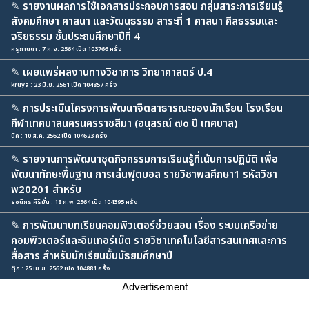
✎
รายงานผลการใช้เอกสารประกอบการสอน กลุ่มสาระการเรียนรู้
สังคมศึกษา ศาสนา และวัฒนธรรม สาระที่ 1 ศาสนา ศีลธรรมและ
จริยธรรม ชั้นประถมศึกษาปีที่ 4
ครูกานดา : 7 ก.ย. 2564 เปิด 103766 ครั้ง
✎
เผยแพร่ผลงานทางวิชาการ วิทยาศาสตร์ ป.4
kruya : 23 มิ.ย. 2561 เปิด 104857 ครั้ง
✎
การประเมินโครงการพัฒนาจิตสาธารณะของนักเรียน โรงเรียน
กีฬาเทศบาลนครนครราชสีมา (อนุสรณ์ ๗๐ ปี เทศบาล)
นิค : 10 ส.ค. 2562 เปิด 104623 ครั้ง
✎
รายงานการพัฒนาชุดกิจกรรมการเรียนรู้ที่เน้นการปฏิบัติ เพื่อ
พัฒนาทักษะพื้นฐาน การเล่นฟุตบอล รายวิชาพลศึกษา1 รหัสวิชา
พ20201 สำหรับ
รชนิกร ศิริมั่น : 18 ก.พ. 2564 เปิด 104395 ครั้ง
✎
การพัฒนาบทเรียนคอมพิวเตอร์ช่วยสอน เรื่อง ระบบเครือข่าย
คอมพิวเตอร์และอินเทอร์เน็ต รายวิชาเทคโนโลยีสารสนเทศและการ
สื่อสาร สำหรับนักเรียนชั้นมัธยมศึกษาปี
ตุ๊ก : 25 เม.ย. 2562 เปิด 104881 ครั้ง
Advertisement