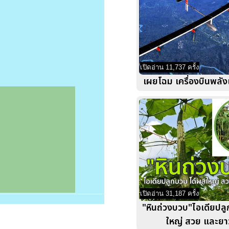
เปิดอ่าน 11,737 ครั้ง
เผยโฉม เครื่องบินพลั
เปิดอ่าน 31,187 ครั้ง
"หินถ่วงบวบ"ไอเดียปล
ใหญ่ สวย และย