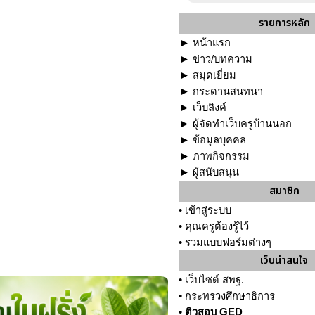
รายการหลัก
►
หน้าแรก
►
ข่าว/บทความ
►
สมุดเยี่ยม
►
กระดานสนทนา
►
เว็บลิงค์
►
ผู้จัดทำเว็บครูบ้านนอก
►
ข้อมูลบุคคล
►
ภาพกิจกรรม
►
ผู้สนับสนุน
สมาชิก
•
เข้าสู่ระบบ
•
คุณครูต้องรู้ไว้
•
รวมแบบฟอร์มต่างๆ
เว็บน่าสนใจ
•
เว็บไซต์ สพฐ.
•
กระทรวงศึกษาธิการ
•
ติวสอบ GED