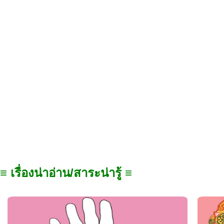
≡ เรื่องน่าอ่าน/สาระน่ารู้ ≡