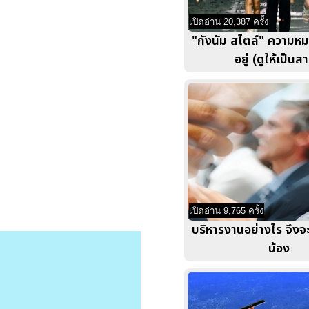
เปิดอ่าน 20,387 ครั้ง
"กังนัม สไตล์" ความห
อยู่ (ดูให้เป็นส
เปิดอ่าน 9,765 ครั้ง
บริหารงานอย่างไร จึง
น้อง