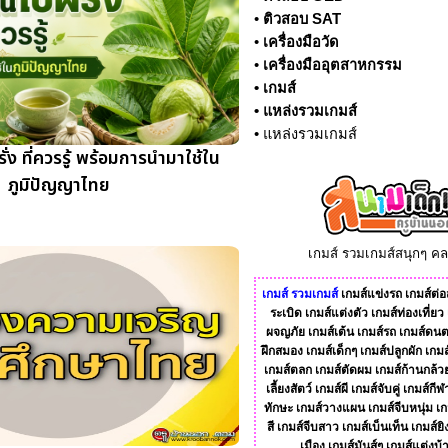
•
ติวสอบ SAT
•
เครื่องมือวัด
•
เครื่องมืออุตสาหกรรม
•
เกมส์
•
แหล่งรวมเกมส์
•
แหล่งรวมเกมส์
ง ที่ควรรู้ พร้อมการนำมาใช้ใน
ภูมิปัญญาไทย
เกมส์ รวมเกมส์สนุกๆ ค
เกมส์
รวมเกมส์
เกมส์แข่งรถ
เกมส์ต่อส
ระเบิด
เกมส์แต่งตัว
เกมส์ท่องเที่ยว
ผจญภัย
เกมส์เต้น
เกมส์รถ
เกมส์ดนต
ฝึกสมอง
เกมส์เด็กๆ
เกมส์ปลูกผัก
เกมส
เกมส์ตลก
เกมส์ตัดผม
เกมส์ก้านกล้ว
เลี้ยงสัตว์
เกมส์ผี
เกมส์จับคู่
เกมส์กีฬ
ทักษะ
เกมส์วางแผน
เกมส์จีบหนุ่ม
เก
สี
เกมส์จีบสาว
เกมส์เบ็นเท็น
เกมส์ยิ
เมือง
เกมส์มันส์ๆ
เกมส์แต่งบ้