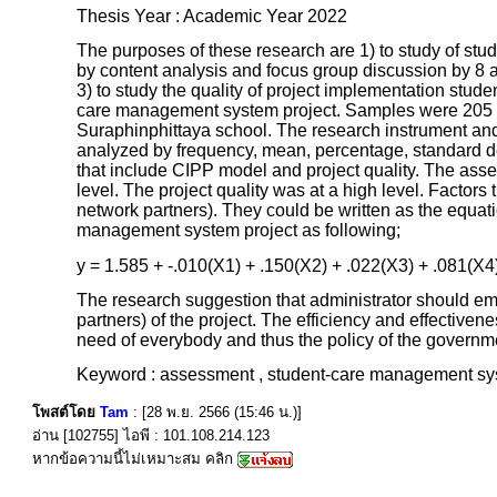
Thesis Year : Academic Year 2022
The purposes of these research are 1) to study of s
by content analysis and focus group discussion by 8 
3) to study the quality of project implementation stude
care management system project. Samples were 205 of 
Suraphinphittaya school. The research instrument and
analyzed by frequency, mean, percentage, standard d
that include CIPP model and project quality. The ass
level. The project quality was at a high level. Factors
network partners). They could be written as the equatio
management system project as following;
y = 1.585 + -.010(X1) + .150(X2) + .022(X3) + .081(X4
The research suggestion that administrator should e
partners) of the project. The efficiency and effective
need of everybody and thus the policy of the governme
Keyword : assessment , student-care management sy
โพสต์โดย
Tam
: [28 พ.ย. 2566 (15:46 น.)]
อ่าน [102755] ไอพี : 101.108.214.123
หากข้อความนี้ไม่เหมาะสม คลิก