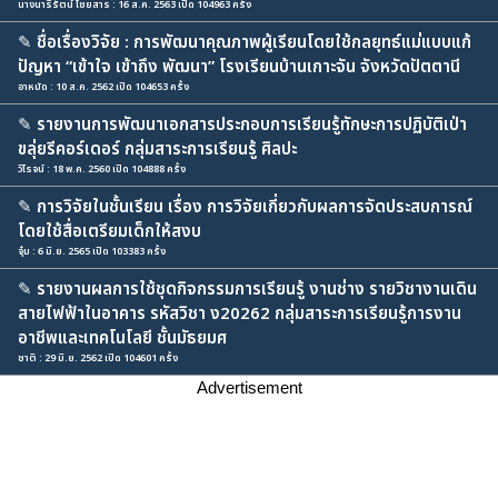
นางนารีรัตน์ ไชยสาร : 16 ส.ค. 2563 เปิด 104963 ครั้ง
✎
ชื่อเรื่องวิจัย : การพัฒนาคุณภาพผู้เรียนโดยใช้กลยุทธ์แม่แบบแก้
ปัญหา “เข้าใจ เข้าถึง พัฒนา” โรงเรียนบ้านเกาะจัน จังหวัดปัตตานี
อาหมัด : 10 ส.ค. 2562 เปิด 104653 ครั้ง
✎
รายงานการพัฒนาเอกสารประกอบการเรียนรู้ทักษะการปฏิบัติเป่า
ขลุ่ยรีคอร์เดอร์ กลุ่มสาระการเรียนรู้ ศิลปะ
วิโรจน์ : 18 พ.ค. 2560 เปิด 104888 ครั้ง
✎
การวิจัยในชั้นเรียน เรื่อง การวิจัยเกี่ยวกับผลการจัดประสบการณ์
โดยใช้สื่อเตรียมเด็กให้สงบ
จุ๋ม : 6 มิ.ย. 2565 เปิด 103383 ครั้ง
✎
รายงานผลการใช้ชุดกิจกรรมการเรียนรู้ งานช่าง รายวิชางานเดิน
สายไฟฟ้าในอาคาร รหัสวิชา ง20262 กลุ่มสาระการเรียนรู้การงาน
อาชีพและเทคโนโลยี ชั้นมัธยมศ
ชาติ : 29 มิ.ย. 2562 เปิด 104601 ครั้ง
Advertisement