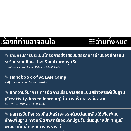
เรื่องที่ท่านอาจสนใจ
☷อ่านทั้งหมด
✎
รายงานการประเมินโครงการส่งเสริมนิสัยรักการอ่านของนักเรียน
ระดับประถมศึกษา โรงเรียนบ้านตะกรุดหิน
นางณัชชา ทาทอง : 3 ส.ค. 2564 เปิด 104039 ครั้ง
✎
Handbook of ASEAN Camp
ครูปุ๊ : 21 ก.ย. 2559 เปิด 105169 ครั้ง
✎
บทความวิชาการ การจัดการเรียนการสอนแบบสร้างสรรค์เป็นฐาน
(Creativity-based learning) ในการสร้างสรรค์ผลงาน
ปุ๊ก : 29 ก.ค. 2567 เปิด 101005 ครั้ง
✎
ผลการจัดกิจกรรมศิลปะสร้างสรรค์ด้วยวัสดุเหลือใช้เพื่อพัฒนา
ทักษะพื้นฐาน ทางคณิตศาสตร์ของเด็กปฐมวัย ชั้นอนุบาลปีที่ 1 ศูนย์
พัฒนาเด็กเล็กองค์การบริหาร ส่