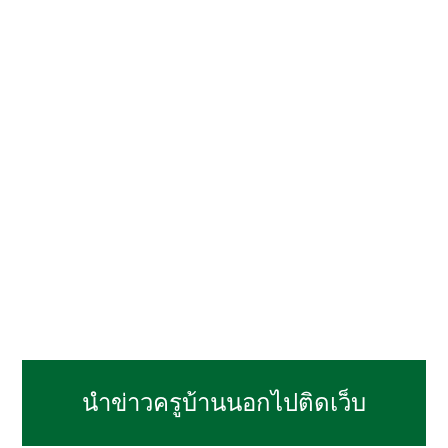
นำข่าวครูบ้านนอกไปติดเว็บ