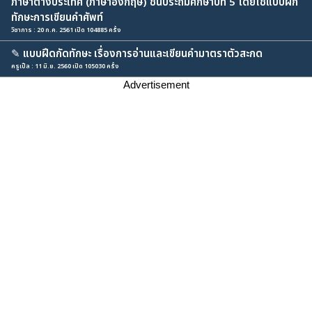
ภาษาต่างประเทศ (ภาษาอังกฤษ) ชั้นประถมศึกษาปีที่ 5 โดยใช้แบบฝึก
ทักษะการเขียนคำศัพท์
วิชาการ : 20 ก.ค. 2561 เปิด 104885 ครั้ง
✎
แบบฝึดกัดทักษะ เรื่องการอ่านและเขียนคำมาตราตัวสะกด
ครูเปิ้ล : 11 มิ.ย. 2560 เปิด 105030 ครั้ง
Advertisement