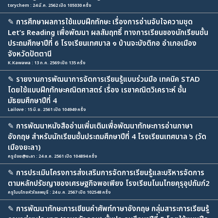
torychem : 24 มี.ค. 2562 เปิด 105030 ครั้ง
✎
การศึกษาผลการใช้แบบฝึกทักษะ เรื่องการอ่านจับใจความชุด
Let’s Reading เพื่อพัฒนา ผลสัมฤทธิ์ ทางการเรียนของนักเรียนชั้น
ประถมศึกษาปีที่ 6 โรงเรียนเทศบาล ๑ บ้านจะบังติกอ อำเภอเมือง
จังหวัดปัตตานี
K.Kawawa : 13 ก.ค. 2569 เปิด 135 ครั้ง
✎
รายงานการพัฒนาการจัดการเรียนรู้แบบร่วมมือ เทคนิค STAD
โดยใช้แบบฝึกทักษะคณิตศาสตร์ เรื่อง เรขาคณิตวิเคราะห์ ชั้น
มัธยมศึกษาปีที่ 4
Lailove : 15 มิ.ย. 2561 เปิด 104949 ครั้ง
✎
การพัฒนาหนังสืออ่านเพิ่มเติมเพื่อพัฒนาทักษะการอ่านภาษา
อังกฤษ สำหรับนักเรียนชั้นประถมศึกษาปีที่ 4 โรงเรียนเทศบาล ๖ (วัด
เมืองยะลา)
ครูน้อย@ยะลา : 24 ส.ค. 2561 เปิด 104894 ครั้ง
✎
การประเมินโครงการส่งเสริมการจัดการเรียนรู้และบริหารจัดการ
ตามหลักปรัชญาของเศรษฐกิจพอเพียง โรงเรียนโนนไทยคุรุอุปถัมภ์2
ครูโนนไทยหัวใจลพบุรี : 24 ม.ค. 2567 เปิด 102548 ครั้ง
✎
การพัฒนาทักษะการเขียนคำศัพท์ภาษาอังกฤษ กลุ่มสาระการเรียนรู้