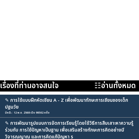
เรื่องที่ท่านอาจสนใจ
☷อ่านทั้งหมด
✎
การใช้แบบฝึกหัดเขียน A - Z เพื่อพัฒนาทักษะการเขียนของเด็ก
ปฐมวัย
มิหน๊ะ : 12 พ.ย. 2568 เปิด 98502 ครั้ง
✎
การพัฒนารูปแบบการจัดการเรียนรู้โดยใช้วิธีการสืบเสาะหาความรู้
ร่วมกับ การใช้ปัญหาเป็นฐาน เพื่อเสริมสร้างทักษะการคิดอย่างมี
วิจารณญาณ และการคิดแก้ปัญหา ร