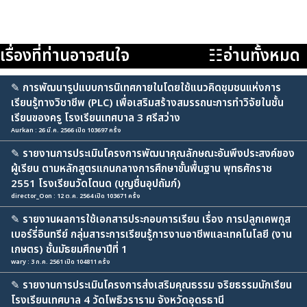
เรื่องที่ท่านอาจสนใจ
☷อ่านทั้งหมด
✎
การพัฒนารูปแบบการนิเทศภายในโดยใช้แนวคิดชุมชนแห่งการ
เรียนรู้ทางวิชาชีพ (PLC) เพื่อเสริมสร้างสมรรถนะการทำวิจัยในชั้น
เรียนของครู โรงเรียนเทศบาล 3 ศรีสว่าง
Aurkan : 26 มี.ค. 2566 เปิด 103697 ครั้ง
✎
รายงานการประเมินโครงการพัฒนาคุณลักษณะอันพึงประสงค์ของ
ผู้เรียน ตามหลักสูตรแกนกลางการศึกษาขั้นพื้นฐาน พุทธศักราช
2551 โรงเรียนวัดโตนด (บุญชื่นอุปถัมภ์)
director_Oon : 12 ต.ค. 2564 เปิด 103671 ครั้ง
✎
รายงานผลการใช้เอกสารประกอบการเรียน เรื่อง การปลูกเคพกูส
เบอร์รี่อินทรีย์ กลุ่มสาระการเรียนรู้การงานอาชีพและเทคโนโลยี (งาน
เกษตร) ชั้นมัธยมศึกษาปีที่ 1
wary : 3 ก.ค. 2561 เปิด 104811 ครั้ง
✎
รายงานการประเมินโครงการส่งเสริมคุณธรรม จริยธรรมนักเรียน
โรงเรียนเทศบาล 4 วัดโพธิวราราม จังหวัดอุดรธานี