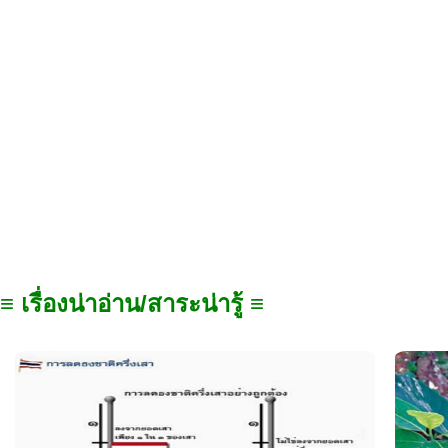
≡ เรื่องน่าอ่าน/สาระน่ารู้ ≡