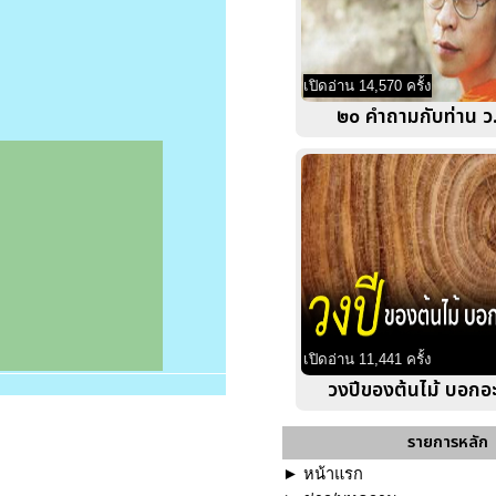
เปิดอ่าน 14,570 ครั้ง
๒๐ คำถามกับท่าน ว.
เปิดอ่าน 11,441 ครั้ง
วงปีของต้นไม้ บอกอะ
รายการหลัก
►
หน้าแรก