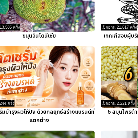
13,585 ครั้ง
เปิดอ่าน 21,617 ครั้ง
ขนุนอินโดนีเซีย
เกณฑ์สอบผู้บร
244 ครั้ง
เปิดอ่าน 2,221 ครั้ง
ั่มบำรุงผิวให้ปัง ด้วยกลยุทธ์สร้างแบรนด์ที่
6 สมุนไพรต้า
แตกต่าง