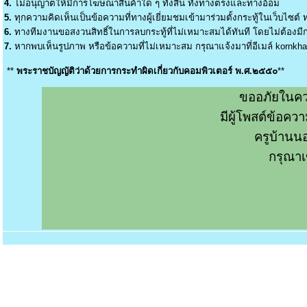
4.
ไม่อนุญาตให้มีการโฆษณาสินค้าใด ๆ ทั้งสิ้น ทั้งทางตรงและทางอ้อม
5.
ทุกความคิดเห็นเป็นข้อความที่ทางผู้เยี่ยมชมเข้ามาร่วมตั้งกระทู้ในเว็บไซต์ ท
6.
ทางทีมงานขอสงวนสิทธิ์ในการลบกระทู้ที่ไม่เหมาะสมได้ทันที โดยไม่ต้องมีกา
7.
หากพบเห็นรูปภาพ หรือข้อความที่ไม่เหมาะสม กรุณาแจ้งมาที่อีเมล์
kornkh
**
พระราชบัญญัติว่าด้วยการกระทำผิดเกี่ยวกับคอมพิวเตอร์ พ.ศ.๒๕๕๐
**
ขออภัยในคว
มีผู้โพสต์ข้อค
ครูบ้านน
กรุณาเ