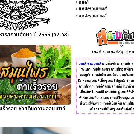
•
เกมส์
•
แหล่งรวมเกมส์
•
แหล่งรวมเกมส์
ิหารสถานศึกษา ปี 2555 (ว7-ว8)
เกมส์ รวมเกมส์สนุกๆ ค
เกมส์
รวมเกมส์
เกมส์แข่งรถ
เกมส์ต่อส
ระเบิด
เกมส์แต่งตัว
เกมส์ท่องเที่ยว
ผจญภัย
เกมส์เต้น
เกมส์รถ
เกมส์ดนต
ฝึกสมอง
เกมส์เด็กๆ
เกมส์ปลูกผัก
เกมส
เกมส์ตลก
เกมส์ตัดผม
เกมส์ก้านกล้ว
เลี้ยงสัตว์
เกมส์ผี
เกมส์จับคู่
เกมส์กีฬ
ทักษะ
เกมส์วางแผน
เกมส์จีบหนุ่ม
เก
สี
เกมส์จีบสาว
เกมส์เบ็นเท็น
เกมส์ยิ
นริ้วรอย ช่วยคืนความอ่อนเยาว์
เมือง
เกมส์มันส์ๆ
เกมส์แต่งบ้