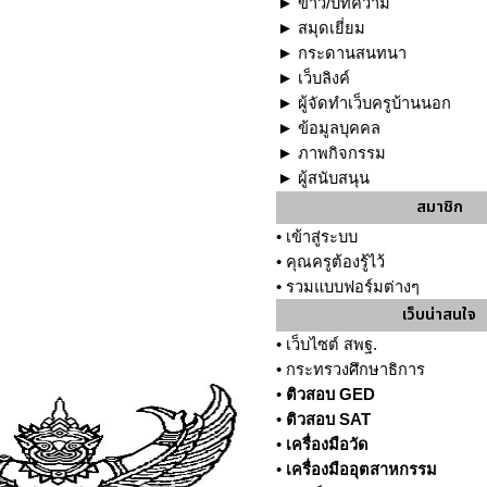
►
ข่าว/บทความ
►
สมุดเยี่ยม
►
กระดานสนทนา
►
เว็บลิงค์
►
ผู้จัดทำเว็บครูบ้านนอก
►
ข้อมูลบุคคล
►
ภาพกิจกรรม
►
ผู้สนับสนุน
สมาชิก
•
เข้าสู่ระบบ
•
คุณครูต้องรู้ไว้
•
รวมแบบฟอร์มต่างๆ
เว็บน่าสนใจ
•
เว็บไซต์ สพฐ.
•
กระทรวงศึกษาธิการ
•
ติวสอบ GED
•
ติวสอบ SAT
•
เครื่องมือวัด
•
เครื่องมืออุตสาหกรรม