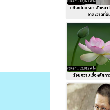
เปิดอ่าน 13,071 ครั้ง
แก๊งขโมยหมา ลักหมา
อาละวาดที่จี
เปิดอ่าน 32,812 ครั้ง
ร้อยความเชื่อหลักการ 