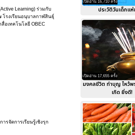
เปิดอ่าน 16,710 ครั้ง
ประวัติวันเด็กแห่
Active Learning) ร่วมกับ
 โรงเรียนอนุบาลกาฬสินธุ์
้จากสื่อเทคโนโลยี OBEC
เปิดอ่าน 17,655 ครั้ง
มงคลชีวิต ทำบุญ ไหว้พร
เกิด ยิ่งดี!
รจัดการเรียนรู้เชิงรุก