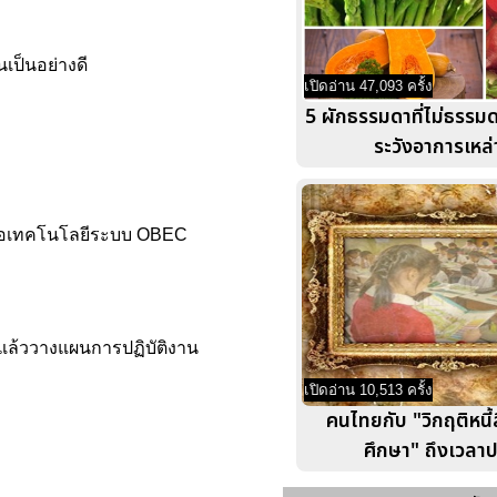
เป็นอย่างดี
เปิดอ่าน 47,093 ครั้ง
5 ผักธรรมดาที่ไม่ธรรม
ระวังอาการเหล่าน
บสื่อเทคโนโลยีระบบ OBEC
แล้ววางแผนการปฏิบัติงาน
เปิดอ่าน 10,513 ครั้ง
คนไทยกับ "วิกฤติหนี้
ศึกษา" ถึงเวลาป