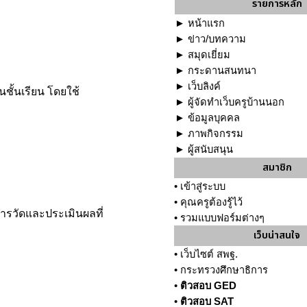
รายการหลัก
►
หน้าแรก
►
ข่าว/บทความ
►
สมุดเยี่ยม
►
กระดานสนทนา
►
เว็บลิงค์
ชั้นเรียน โดยใช้
►
ผู้จัดทำเว็บครูบ้านนอก
►
ข้อมูลบุคคล
►
ภาพกิจกรรม
►
ผู้สนับสนุน
สมาชิก
•
เข้าสู่ระบบ
•
คุณครูต้องรู้ไว้
การวัดและประเมินผลที่
•
รวมแบบฟอร์มต่างๆ
เว็บน่าสนใจ
•
เว็บไซต์ สพฐ.
•
กระทรวงศึกษาธิการ
•
ติวสอบ GED
•
ติวสอบ SAT