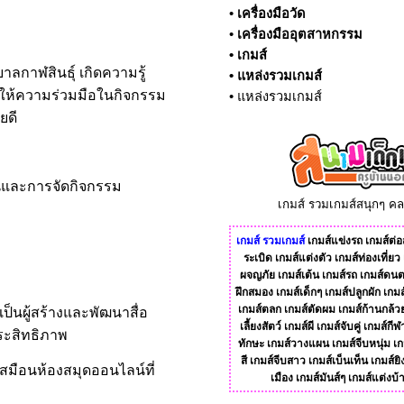
•
เครื่องมือวัด
•
เครื่องมืออุตสาหกรรม
•
เกมส์
ลกาฬสินธุ์ เกิดความรู้
•
แหล่งรวมเกมส์
ยังให้ความร่วมมือในกิจกรรม
•
แหล่งรวมเกมส์
ยดี
สอนและการจัดกิจกรรม
เกมส์ รวมเกมส์สนุกๆ ค
เกมส์
รวมเกมส์
เกมส์แข่งรถ
เกมส์ต่อส
ระเบิด
เกมส์แต่งตัว
เกมส์ท่องเที่ยว
ผจญภัย
เกมส์เต้น
เกมส์รถ
เกมส์ดนต
ฝึกสมอง
เกมส์เด็กๆ
เกมส์ปลูกผัก
เกมส
เกมส์ตลก
เกมส์ตัดผม
เกมส์ก้านกล้ว
็นผู้สร้างและพัฒนาสื่อ
เลี้ยงสัตว์
เกมส์ผี
เกมส์จับคู่
เกมส์กีฬ
ระสิทธิภาพ
ทักษะ
เกมส์วางแผน
เกมส์จีบหนุ่ม
เก
สี
เกมส์จีบสาว
เกมส์เบ็นเท็น
เกมส์ยิ
เสมือนห้องสมุดออนไลน์ที่
เมือง
เกมส์มันส์ๆ
เกมส์แต่งบ้