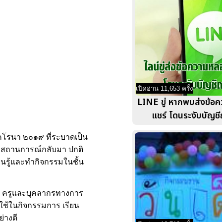
เปิดอ่าน 11,653 ครั้ง
LINE ขู่ หากพบส่งข้อ
แชร์ โดนระงับบัญชี
โคโรนา ๒๐๑๙ ที่ระบาดเป็น
่อสถานการณ์กลับมา ปกติ
นรู้และทำกิจกรรมในชั้น
ง ครูและบุคลากรทางการ
ไปใช้ในกิจกรรมการ เรียน
่างดี