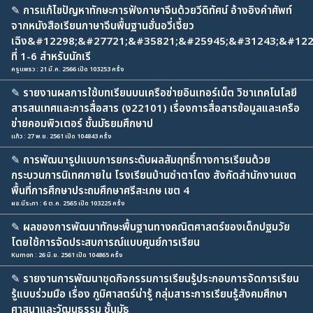
✎
การแก้ไขปัญหาทักษะการฟังภาษาจีนด้วยวีดิทัศน์ อ้างอิงคำศัพท์
จากหนังสือเรียนภาษาจีนพื้นฐานฮั่นอวี่เจี้ยว
เฉิง&#12298;&#27721;&#35821;&#25945;&#31243;&#122
ที่ 1-6 สำหรับนักเรี
ครูแพรว : 21 มี.ค. 2566 เปิด 103253 ครั้ง
✎
รายงานผลการใช้บทเรียนบนเครือข่ายอินเทอร์เน็ต วิชาเทคโนโลยี
สารสนเทศและการสื่อสาร (ง22101) เรื่องการสื่อสารข้อมูลและเครือ
ข่ายคอมพิวเตอร์ ชั้นมัธยมศึกษาป
แก้ว : 27 พ.ย. 2561 เปิด 104843 ครั้ง
✎
การพัฒนารูปแบบการยกระดับผลสัมฤทธิ์ทางการเรียนด้วย
กระบวนการนิเทศภายใน โรงเรียนบ้านซำตาโตง สังกัดสำนักงานเขต
พื้นที่การศึกษาประถมศึกษาศรีสะเกษ เขต 4
ผอ.นีระภา : 6 ต.ค. 2565 เปิด 103225 ครั้ง
✎
ผลของการพัฒนาทักษะพื้นฐานทางคณิตศาสตร์ของเด็กปฐมวัย
โดยใช้การจัดประสบการณ์แบบศูนย์การเรียน
Kumon : 26 มิ.ย. 2561 เปิด 104865 ครั้ง
✎
รายงานการพัฒนาชุดกิจกรรมการเรียนรู้ประกอบการจัดการเรียน
รู้แบบร่วมมือ เรื่อง ภูมิศาสตร์น่ารู้ กลุ่มสาระการเรียนรู้สังคมศึกษา
ศาสนาและวัฒนธรรม ชั้นมัธ