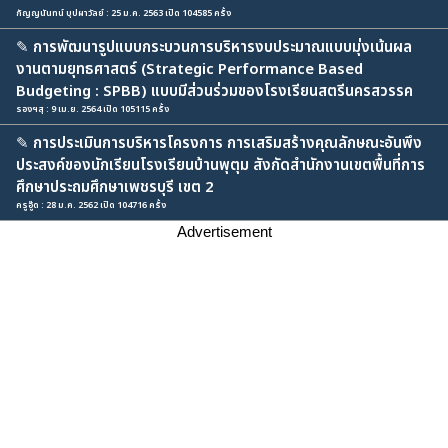
กัญญนันทน์ บุปผาวัลย์ : 25 ม.ค. 2563 เปิด 104585 ครั้ง
✎
การพัฒนารูปแบบกระบวนการบริหารงบประมาณแบบมุ่งเน้นผล
งานตามยุทธศาสตร์ (Strategic Performance Based
Budgeting : SPBB) แบบมีส่วนร่วมของโรงเรียนสตรีนครสวรรค
รองฯสุ : 9 เม.ย. 2564 เปิด 105115 ครั้ง
✎
การประเมินการบริหารโครงการ การเสริมสร้างคุณลักษณะอันพึง
ประสงค์ของนักเรียนโรงเรียนบ้านพุตุม สังกัดสำนักงานเขตพื้นที่การ
ศึกษาประถมศึกษาเพชรบุรี เขต 2
ครูอู๊ด : 28 ม.ค. 2562 เปิด 104716 ครั้ง
Advertisement