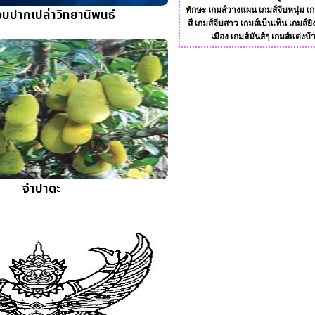
ทักษะ
เกมส์วางแผน
เกมส์จีบหนุ่ม
เก
บปากเปล่าวิทยานิพนธ์
สี
เกมส์จีบสาว
เกมส์เบ็นเท็น
เกมส์ยิ
เมือง
เกมส์มันส์ๆ
เกมส์แต่งบ้
จำปาดะ