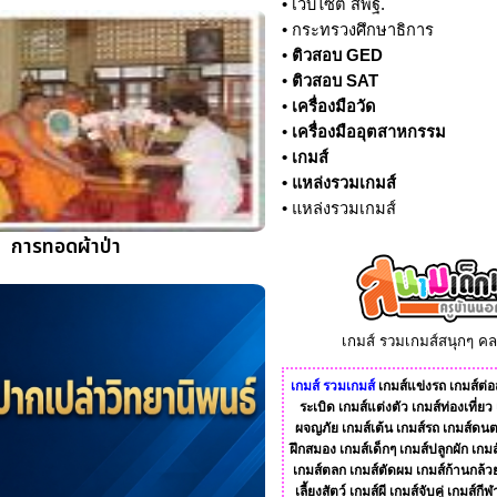
•
เว็บไซต์ สพฐ.
•
กระทรวงศึกษาธิการ
•
ติวสอบ GED
•
ติวสอบ SAT
•
เครื่องมือวัด
•
เครื่องมืออุตสาหกรรม
•
เกมส์
•
แหล่งรวมเกมส์
•
แหล่งรวมเกมส์
การทอดผ้าป่า
เกมส์ รวมเกมส์สนุกๆ ค
เกมส์
รวมเกมส์
เกมส์แข่งรถ
เกมส์ต่อส
ระเบิด
เกมส์แต่งตัว
เกมส์ท่องเที่ยว
ผจญภัย
เกมส์เต้น
เกมส์รถ
เกมส์ดนต
ฝึกสมอง
เกมส์เด็กๆ
เกมส์ปลูกผัก
เกมส
เกมส์ตลก
เกมส์ตัดผม
เกมส์ก้านกล้ว
เลี้ยงสัตว์
เกมส์ผี
เกมส์จับคู่
เกมส์กีฬ