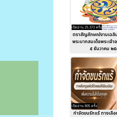
เปิดอ่าน 25,373 ครั้ง
ตราสัญลักษณ์งานเฉลิม
พระบาทสมเด็จพระเจ้าอย
๕ ธันวาคม ๒๕
เปิดอ่าน 805 ครั้ง
กำจัดขนรักแร้ ทางเลือ