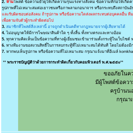
2.
ห้าม
โพสต์ ข้อความยั่วยุให้เกิดความรุนแรงทางสังคม ข้อความที่ก่อให้เกิดค
รูปภาพที่ไม่เหมาะสมต่อเยาวชนหรือภาพลามกอนาจาร หรือกระทบถึงสถาบันอัน
และรับผิดชอบต่อสังคม ถ้ารูปภาพ หรือข้อความใดส่งผลกระทบต่อบุคคลอื่น ทีมง
เพื่อตามจับตัวผู้กระทำผิดต่อไป
3.
สมาชิกที่โพสต์สิ่งเหล่านี้ อาจถูกดำเนินคดีทางกฎหมายจากผู้เสียหายได้
4.
ไม่อนุญาตให้มีการโฆษณาสินค้าใด ๆ ทั้งสิ้น ทั้งทางตรงและทางอ้อม
5.
ทุกความคิดเห็นเป็นข้อความที่ทางผู้เยี่ยมชมเข้ามาร่วมตั้งกระทู้ในเว็บไซต์ ท
6.
ทางทีมงานขอสงวนสิทธิ์ในการลบกระทู้ที่ไม่เหมาะสมได้ทันที โดยไม่ต้องมีกา
7.
หากพบเห็นรูปภาพ หรือข้อความที่ไม่เหมาะสม กรุณาแจ้งมาที่อีเมล์
kornkh
**
พระราชบัญญัติว่าด้วยการกระทำผิดเกี่ยวกับคอมพิวเตอร์ พ.ศ.๒๕๕๐
**
ขออภัยในคว
มีผู้โพสต์ข้อค
ครูบ้านน
กรุณาเ