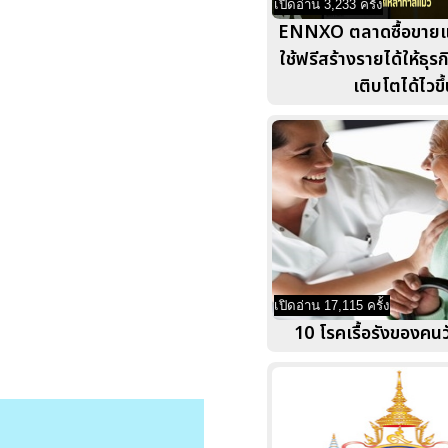
เปิดอ่าน 3,233 ครั้ง
ENNXO ตลาดซื้อขายแ
ใช้ฟรีสร้างรายได้ให้ธุรกิ
เติบโตได้ไวขึ
เปิดอ่าน 17,115 ครั้ง
10 โรคเรื้อรังของคนว