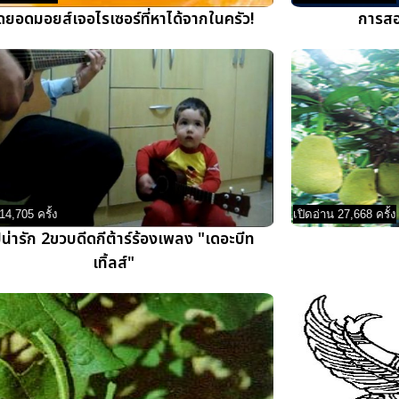
ดยอดมอยส์เจอไรเซอร์ที่หาได้จากในครัว!
การสอ
14,705 ครั้ง
เปิดอ่าน 27,668 ครั้ง
น่ารัก 2ขวบดีดกีต้าร์ร้องเพลง "เดอะบีท
เทิ้ลส์"