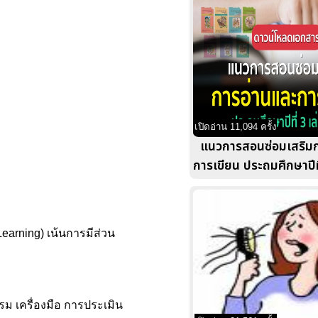
เปิดอ่าน 11,094 ครั้ง
แนวการสอนซ่อมเสริมก
การเขียน ประถมศึกษาปีที
earning) เน้นการมีส่วน
ม เครื่องมือ การประเมิน