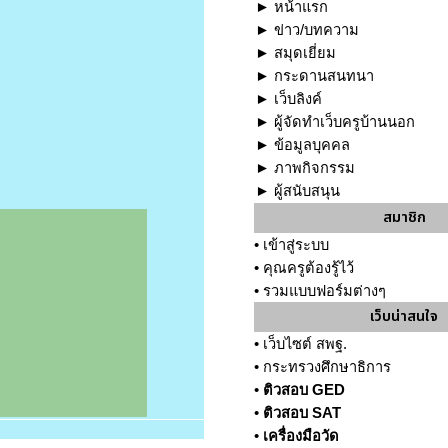
►
หน้าแรก
►
ข่าว/บทความ
►
สมุดเยี่ยม
►
กระดานสนทนา
►
เว็บลิงค์
►
ผู้จัดทำเว็บครูบ้านนอก
►
ข้อมูลบุคคล
►
ภาพกิจกรรม
►
ผู้สนับสนุน
สมาชิก
•
เข้าสู่ระบบ
•
คุณครูต้องรู้ไว้
•
รวมแบบฟอร์มต่างๆ
เว็บน่าสนใจ
•
เว็บไซต์ สพฐ.
•
กระทรวงศึกษาธิการ
•
ติวสอบ GED
•
ติวสอบ SAT
•
เครื่องมือวัด