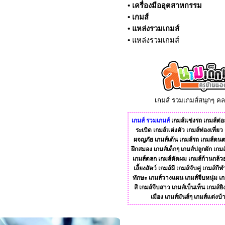
•
เครื่องมืออุตสาหกรรม
•
เกมส์
•
แหล่งรวมเกมส์
•
แหล่งรวมเกมส์
เกมส์ รวมเกมส์สนุกๆ ค
เกมส์
รวมเกมส์
เกมส์แข่งรถ
เกมส์ต่อส
ระเบิด
เกมส์แต่งตัว
เกมส์ท่องเที่ยว
ผจญภัย
เกมส์เต้น
เกมส์รถ
เกมส์ดนต
ฝึกสมอง
เกมส์เด็กๆ
เกมส์ปลูกผัก
เกมส
เกมส์ตลก
เกมส์ตัดผม
เกมส์ก้านกล้ว
เลี้ยงสัตว์
เกมส์ผี
เกมส์จับคู่
เกมส์กีฬ
ทักษะ
เกมส์วางแผน
เกมส์จีบหนุ่ม
เก
สี
เกมส์จีบสาว
เกมส์เบ็นเท็น
เกมส์ยิ
เมือง
เกมส์มันส์ๆ
เกมส์แต่งบ้