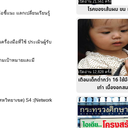
เปิดอ่าน 21,561 ครั้ง
โรคของเส้นผม ขน 
อชี้แนะ แลกเปลี่ยนเรียนรู้
องมือที่ใช้ ประเมินผู้รับ
ตามเป้าหมายและมี
เปิดอ่าน 12,828 ครั้ง
เตือนเด็กต่ำกว่า 16 ใช้มื
เท่า เนื้องอกส
O สหวิทยาเขต) S4 :(Network