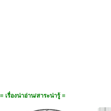
≡ เรื่องน่าอ่าน/สาระน่ารู้ ≡