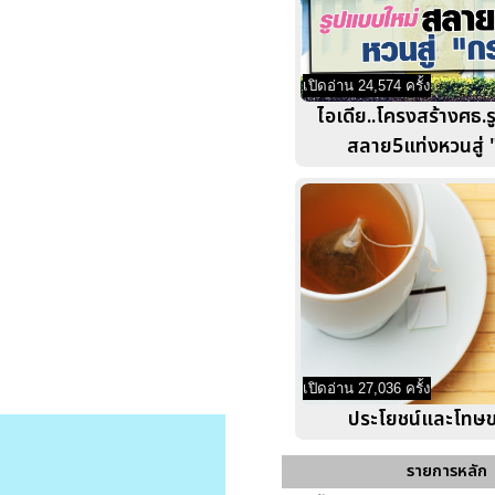
เปิดอ่าน 24,574 ครั้ง
ไอเดีย..โครงสร้างศธ.
สลาย5แท่งหวนสู่ 
เปิดอ่าน 27,036 ครั้ง
ประโยชน์และโทษ
รายการหลัก