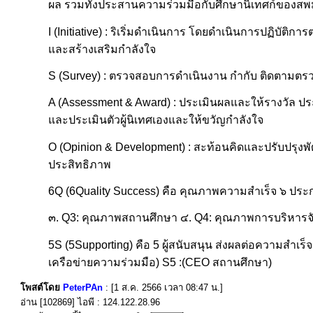
ผล รวมทั้งประสานความร่วมมือกับศึกษานิเทศก์ของสพ
I (Initiative) : ริเริ่มดำเนินการ โดยดำเนินการปฏิบัติก
และสร้างเสริมกำลังใจ
S (Survey) : ตรวจสอบการดำเนินงาน กำกับ ติดตามตรวจ
A (Assessment & Award) : ประเมินผลและให้รางวัล ประเ
และประเมินตัวผู้นิเทศเองและให้ขวัญกำลังใจ
O (Opinion & Development) : สะท้อนคิดและปรับปรุ
ประสิทธิภาพ
6Q (6Quality Success) คือ คุณภาพความสำเร็จ ๖ ประกา
๓. Q3: คุณภาพสถานศึกษา ๔. Q4: คุณภาพการบริหารจั
5S (5Supporting) คือ 5 ผู้สนับสนุน ส่งผลต่อความสำเร็
เครือข่ายความร่วมมือ) S5 :(CEO สถานศึกษา)
โพสต์โดย
PeterPAn
: [1 ส.ค. 2566 เวลา 08:47 น.]
อ่าน [102869] ไอพี : 124.122.28.96