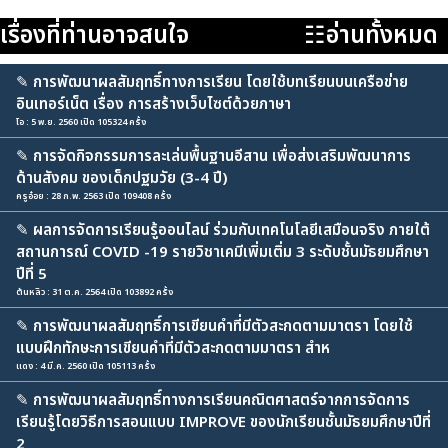
เรื่องที่ท่านอาจสนใจ
☷อ่านทั้งหมด
✎
การพัฒนาผลสัมฤทธิ์ทางการเรียน โดยใช้บทเรียนบนเครือข่าย
อินเทอร์เน็ต เรื่อง การสร้างเว็บไซต์ด้วยภาษา
โอ : 5 พ.ย. 2560 เปิด 105324 ครั้ง
✎
การจัดกิจกรรมการละเล่นพื้นฐานอีสาน เพื่อส่งเสริมพัฒนาการ
ด้านสังคม ของเด็กปฐมวัย (3-4 ปี)
ครูอ๋อย : 28 ก.พ. 2563 เปิด 109408 ครั้ง
✎
ผลการจัดการเรียนรู้ออนไลน์ ร่วมกับเทคโนโลยีเสมือนจริง ภายใต้
สถานการณ์ COVID -19 รายวิชาเคมีเพิ่มเติ่ม 3 ระดับชั้นมัธยมศึกษา
ปีที่ 5
ต้นหลิว : 31 ต.ค. 2564 เปิด 103892 ครั้ง
✎
การพัฒนาผลสัมฤทธิ์การเขียนคำที่มีตัวสะกดตามมาตรา โดยใช้
แบบฝึกทักษะการเขียนคำที่มีตัวสะกดตามมาตรา สำห
แดง : 4 มี.ค. 2560 เปิด 105113 ครั้ง
✎
การพัฒนาผลสัมฤทธิ์ทางการเรียนคณิตศาสตร์จากการจัดการ
เรียนรู้โดยวิธีการสอนแบบ IMPROVE ของนักเรียนชั้นมัธยมศึกษาปีที่
2