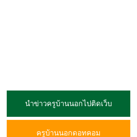
นำข่าวครูบ้านนอกไปติดเว็บ
ครูบ้านนอกดอทคอม