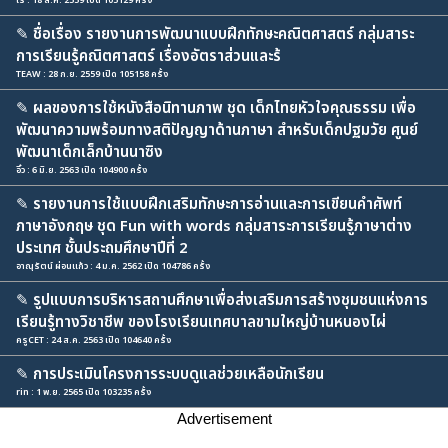
เร : 18 ส.ค. 2559 เปิด 105129 ครั้ง
✎
ชื่อเรื่อง รายงานการพัฒนาแบบฝึกทักษะคณิตศาสตร์ กลุ่มสาระ
การเรียนรู้คณิตศาสตร์ เรื่องอัตราส่วนและร้
TEAW : 28 ก.ย. 2559 เปิด 105158 ครั้ง
✎
ผลของการใช้หนังสือนิทานภาพ ชุด เด็กไทยหัวใจคุณธรรม เพื่อ
พัฒนาความพร้อมทางสติปัญญาด้านภาษา สำหรับเด็กปฐมวัย ศูนย์
พัฒนาเด็กเล็กบ้านนาซิง
อิ๋ว : 6 มิ.ย. 2563 เปิด 104900 ครั้ง
✎
รายงานการใช้แบบฝึกเสริมทักษะการอ่านและการเขียนคำศัพท์
ภาษาอังกฤษ ชุด Fun with words กลุ่มสาระการเรียนรู้ภาษาต่าง
ประเทศ ชั้นประถมศึกษาปีที่ 2
อาณุรัตน์ ผ่อนแก้ว : 4 ม.ค. 2562 เปิด 104786 ครั้ง
✎
รูปแบบการบริหารสถานศึกษาเพื่อส่งเสริมการสร้างชุมชนแห่งการ
เรียนรู้ทางวิชาชีพ ของโรงเรียนเทศบาลขามใหญ่บ้านหนองไผ่
ครูCET : 24 ส.ค. 2563 เปิด 104640 ครั้ง
✎
การประเมินโครงการระบบดูแลช่วยเหลือนักเรียน
rin : 1 พ.ย. 2565 เปิด 103235 ครั้ง
Advertisement