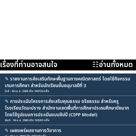
เรื่องที่ท่านอาจสนใจ
☷อ่านทั้งหมด
✎
รายงานการส่งเสริมทักษะพื้นฐานทางคณิตศาสตร์ โดยใช้กิจกรรม
เกมการศึกษา สำหรับนักเรียนชั้นอนุบาลปีที่ 3
โนรี : 30 เม.ย. 2565 เปิด 103723 ครั้ง
✎
การประเมินโครงการส่งเสริมคุณธรรม จริยธรรม สำหรับครู
โรงเรียนวัดมะปราง สำนักงานเขตพื้นที่การศึกษาประถมศึกษาชัยนาท
โดยใช้รูปแบบการประเมินแบบซิปป์ (CIPP Model)
สันต์ : 16 ก.ย. 2565 เปิด 103201 ครั้ง
✎
เผยแพร่ผลงานทางวิชาการ