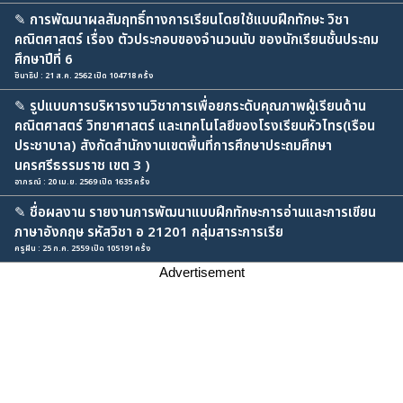
✎
การพัฒนาผลสัมฤทธิ์ทางการเรียนโดยใช้แบบฝึกทักษะ วิชา
คณิตศาสตร์ เรื่อง ตัวประกอบของจำนวนนับ ของนักเรียนชั้นประถม
ศึกษาปีที่ 6
ชินาธิป : 21 ส.ค. 2562 เปิด 104718 ครั้ง
✎
รูปแบบการบริหารงานวิชาการเพื่อยกระดับคุณภาพผู้เรียนด้าน
คณิตศาสตร์ วิทยาศาสตร์ และเทคโนโลยีของโรงเรียนหัวไทร(เรือน
ประชาบาล) สังกัดสำนักงานเขตพื้นที่การศึกษาประถมศึกษา
นครศรีธรรมราช เขต 3 )
อาภรณ์ : 20 เม.ย. 2569 เปิด 1635 ครั้ง
✎
ชื่อผลงาน รายงานการพัฒนาแบบฝึกทักษะการอ่านและการเขียน
ภาษาอังกฤษ รหัสวิชา อ 21201 กลุ่มสาระการเรีย
ครูฝัน : 25 ก.ค. 2559 เปิด 105191 ครั้ง
Advertisement