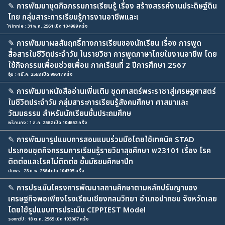
✎
การพัฒนาชุดกิจกรรมการเรียนรู้ เรื่อง สร้างสรรค์งานประดิษฐ์ดิน
ไทย กลุ่มสาระการเรียนรู้การงานอาชีพและเ
์Ninnie : 31 พ.ค. 2561 เปิด 104989 ครั้ง
✎
การพัฒนาผลสัมฤทธิ์ทางการเรียนของนักเรียน เรื่อง การพูด
สื่อสารในชีวิตประจำวัน ในรายวิชา การพูดภาษาไทยในงานอาชีพ โดย
ใช้กิจกรรมเพื่อนช่วยเพื่อน ภาคเรียนที่ 2 ปีการศึกษา 2567
อุ้น : 4 มี.ค. 2568 เปิด 99617 ครั้ง
✎
การพัฒนาหนังสืออ่านเพิ่มเติม ชุดศาสตร์พระราชาสู่เศรษฐศาสตร์
ในชีวิตประจำวัน กลุ่มสาระการเรียนรู้สังคมศึกษา ศาสนาและ
วัฒนธรรม สำหรับนักเรียนชั้นประถมศึกษ
พริกแกง : 1 ส.ค. 2562 เปิด 104652 ครั้ง
✎
การพัฒนารูปแบบการสอนแบบร่วมมือโดยใช้เทคนิค STAD
ประกอบชุดกิจกรรมการเรียนรู้รายวิชาสุขศึกษา พ23101 เรื่อง โรค
ติดต่อและโรคไม่ติดต่อ ชั้นมัธยมศึกษาปีท
ปิยพร : 28 ก.พ. 2564 เปิด 104305 ครั้ง
✎
การประเมินโครงการพัฒนาสถานศึกษาตามหลักปรัชญาของ
เศรษฐกิจพอเพียงโรงเรียนเชียงกลมวิทยา อำเภอปากชม จังหวัดเลย
โดยใช้รูปแบบการประเมิน CIPPIEST Model
รองทวีป : 18 ต.ค. 2565 เปิด 103067 ครั้ง