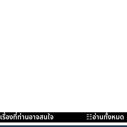
เรื่องที่ท่านอาจสนใจ
☷อ่านทั้งหมด