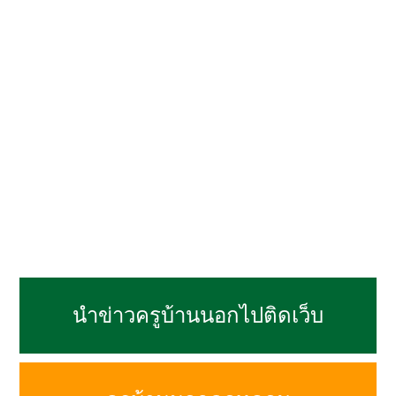
นำข่าวครูบ้านนอกไปติดเว็บ