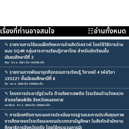
เรื่องที่ท่านอาจสนใจ
☷อ่านทั้งหมด
✎
รายงานการใช้แบบฝึกทักษะการอ่านคิดวิเคราะห์ โดยใช้วิธีการอ่าน
แบบ SQ4R กลุ่มสาระการเรียนรู้ภาษาไทย สำหรับนักเรียนชั้น
มัธยมศึกษาปีที่ 2
อ้อม : 9 ก.ค. 2561 เปิด 104798 ครั้ง
✎
รายงานการพัฒนาชุดกิจกรรมการเรียนรู้ วิชาเคมี 4 รหัสวิชา
ว33221 ชั้นมัธยมศึกษาปีที่ 6
ปิง : 4 ก.ค. 2560 เปิด 105068 ครั้ง
✎
โครงการประชารัฐร่วมใจ ต้านภัยยาเสพติด โรงเรียนบ้านวัดหลวง
อำเภอโพนพิสัย จังหวัดหนองคาย
ผอ.พิทยา : 8 ก.ย. 2564 เปิด 105682 ครั้ง
✎
การนิเทศติดตามระบบการประเมินมาตรฐานและการประกันคุณภาพ
การศึกษาของโรงเรียนเอกชนประเภทสามัญศึกษา ในสังกัดสำนักงาน
ศึกษาธิการจังหวัดตรัง โดยใช้กระบวนการนิเ