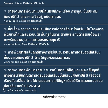
Rawiwon : 23 ก.ย. 2564 เปิด 103719 ครั้ง
✎
รายงานการพัฒนาแบบฝึกเสริมทักษะ เรื่อง การคูณ ชั้นประถม
ศึกษาปีที่ 3 สาระการเรียนรู้คณิตศาสตร์
Nunuy : 22 เม.ย. 2560 เปิด 105224 ครั้ง
✎
ชื่อเรื่อง รายงานการประเมินการจัดการศึกษาโรงเรียนในโครงการ
พัฒนาเด็กและเยาวชนใน ถิ่นทุรกันดาร ตามพระราชดำริสมเด็จพระ
เทพรัตนราชสุดาฯ สยามบรมราชกุมารี
พรเทพ เสนนันตา : 7 ธ.ค. 2561 เปิด 105147 ครั้ง
✎
การพัฒนาผลสัมฤทธิ์ทางการเรียนวิชาวิทยาศาสตร์ของนักเรียน
ชั้นประถมศึกษาปีที่ 3 โดยใช้ชุดกิจกรรมการเร
ปิยาภรณ์ : 22 ม.ค. 2561 เปิด 105092 ครั้ง
✎
รายงานการพัฒนาความสามารถในการแก้ปัญหาและผลสัมฤทธิ์
ทางการเรียนคณิตศาสตร์ของนักเรียนชั้นมัธยมศึกษาปีที่ 5 เรื่องวิธี
เรียงสับเปลี่ยน โดยใช้กระบวนการแก้ปัญหาด้วยวิธีการสอนแบบร่วม
มือเสริมเทคนิค K-W-D-L
่่่่jj : 20 มี.ค. 2565 เปิด 103302 ครั้ง
Advertisement