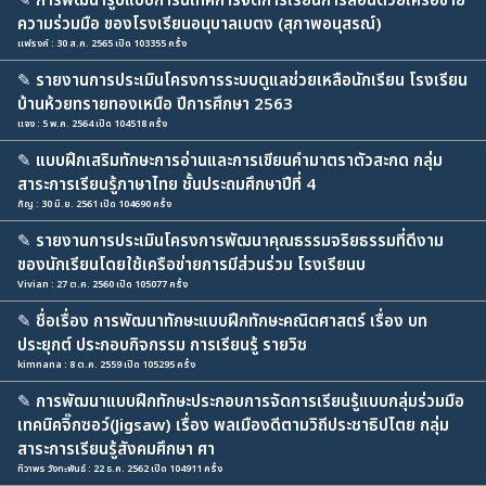
✎
การพัฒนารูปแบบการนิเทศการจัดการเรียนการสอนด้วยเครือข่าย
ความร่วมมือ ของโรงเรียนอนุบาลเบตง (สุภาพอนุสรณ์)
แฟรงค์ : 30 ส.ค. 2565 เปิด 103355 ครั้ง
✎
รายงานการประเมินโครงการระบบดูแลช่วยเหลือนักเรียน โรงเรียน
บ้านห้วยทรายทองเหนือ ปีการศึกษา 2563
แจง : 5 พ.ค. 2564 เปิด 104518 ครั้ง
✎
แบบฝึกเสริมทักษะการอ่านและการเขียนคำมาตราตัวสะกด กลุ่ม
สาระการเรียนรู้ภาษาไทย ชั้นประถมศึกษาปีที่ 4
กัญ : 30 มิ.ย. 2561 เปิด 104690 ครั้ง
✎
รายงานการประเมินโครงการพัฒนาคุณธรรมจริยธรรมที่ดีงาม
ของนักเรียนโดยใช้เครือข่ายการมีส่วนร่วม โรงเรียนบ
Vivian : 27 ต.ค. 2560 เปิด 105077 ครั้ง
✎
ชื่อเรื่อง การพัฒนาทักษะแบบฝึกทักษะคณิตศาสตร์ เรื่อง บท
ประยุกต์ ประกอบกิจกรรม การเรียนรู้ รายวิช
kimnana : 8 ต.ค. 2559 เปิด 105295 ครั้ง
✎
การพัฒนาแบบฝึกทักษะประกอบการจัดการเรียนรู้แบบกลุ่มร่วมมือ
เทคนิคจิ๊กซอว์(Jigsaw) เรื่อง พลเมืองดีตามวิถีประชาธิปไตย กลุ่ม
สาระการเรียนรู้สังคมศึกษา ศา
ทิวาพร วังทะพันธ์ : 22 ธ.ค. 2562 เปิด 104911 ครั้ง