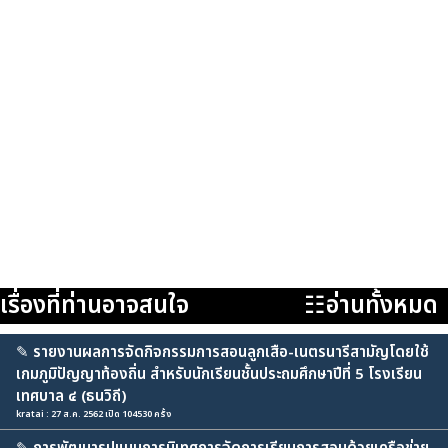
เรื่องที่ท่านอาจสนใจ
☷อ่านทั้งหมด
✎
รายงานผลการจัดกิจกรรมการสอนลูกเสือ-เนตรนารีสามัญโดยใช้
เกมภูมิปัญญาท้องถิ่น สำหรับนักเรียนชั้นประถมศึกษาปีที่ 5 โรงเรียน
เทศบาล ๔ (ธนวิถี)
kratai : 27 ส.ค. 2562 เปิด 104530 ครั้ง