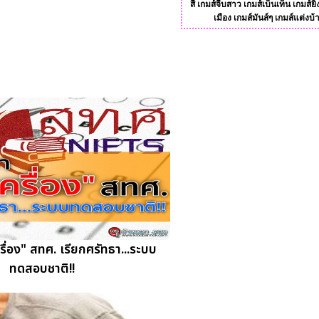
สี
เกมส์จีบสาว
เกมส์เบ็นเท็น
เกมส์ยิ
เมือง
เกมส์มันส์ๆ
เกมส์แต่งบ้
ื่อง" สทศ. เรียกศรัทธา...ระบบ
ทดสอบชาติ!!