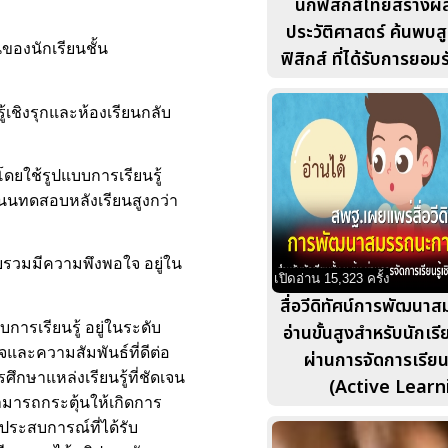
นักฟิสิกส์ไทยสร้าง
ประวัติศาสตร์ ค้นพบ
ของนักเรียนชั้น
ฟิสิกส์ ที่ได้รับการยอม
เชิงรุกและห้องเรียนกลับ
โดยใช้รูปแบบการเรียนรู้
แนนทดสอบหลังเรียนสูงกว่า
ยรวมมีความพึงพอใจ อยู่ใน
เปิดอ่าน 15,323 ครั้ง
สื่อวีดิทัศน์การพัฒนา
การเรียนรู้ อยู่ในระดับ
อ่านขั้นสูงสำหรับนักเรี
จและความสัมพันธ์ที่ดีต่อ
ผ่านการจัดการเรียนรู
ึกษาแหล่งเรียนรู้ที่ชัดเจน
(Active Learn
ามารถกระตุ้นให้เกิดการ
ลประสบการณ์ที่ได้รับ