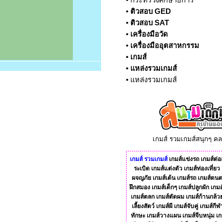
•
กระทรวงศึกษาธิการ
•
ติวสอบ GED
•
ติวสอบ SAT
•
เครื่องมือวัด
•
เครื่องมืออุตสาหกรรม
•
เกมส์
•
แหล่งรวมเกมส์
•
แหล่งรวมเกมส์
เกมส์ รวมเกมส์สนุกๆ ค
เกมส์
รวมเกมส์
เกมส์แข่งรถ
เกมส์ต่อส
ระเบิด
เกมส์แต่งตัว
เกมส์ท่องเที่ยว
ผจญภัย
เกมส์เต้น
เกมส์รถ
เกมส์ดนต
ฝึกสมอง
เกมส์เด็กๆ
เกมส์ปลูกผัก
เกมส
เกมส์ตลก
เกมส์ตัดผม
เกมส์ก้านกล้ว
เลี้ยงสัตว์
เกมส์ผี
เกมส์จับคู่
เกมส์กีฬ
ทักษะ
เกมส์วางแผน
เกมส์จีบหนุ่ม
เก