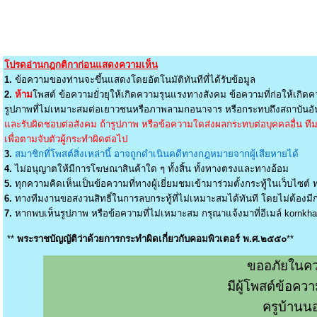
โปรดอ่านกฎกติกาก่อนแสดงความเห็น
1.
ข้อความของท่านจะขึ้นแสดงโดยอัตโนมัติทันทีที่ได้รับข้อมูล
2.
ห้าม
โพสต์ ข้อความยั่วยุให้เกิดความรุนแรงทางสังคม ข้อความที่ก่อให้เกิดค
รูปภาพที่ไม่เหมาะสมต่อเยาวชนหรือภาพลามกอนาจาร หรือกระทบถึงสถาบันอัน
และรับผิดชอบต่อสังคม ถ้ารูปภาพ หรือข้อความใดส่งผลกระทบต่อบุคคลอื่น ทีมง
เพื่อตามจับตัวผู้กระทำผิดต่อไป
3.
สมาชิกที่โพสต์สิ่งเหล่านี้ อาจถูกดำเนินคดีทางกฎหมายจากผู้เสียหายได้
4.
ไม่อนุญาตให้มีการโฆษณาสินค้าใด ๆ ทั้งสิ้น ทั้งทางตรงและทางอ้อม
5.
ทุกความคิดเห็นเป็นข้อความที่ทางผู้เยี่ยมชมเข้ามาร่วมตั้งกระทู้ในเว็บไซต์ ท
6.
ทางทีมงานขอสงวนสิทธิ์ในการลบกระทู้ที่ไม่เหมาะสมได้ทันที โดยไม่ต้องมีกา
7.
หากพบเห็นรูปภาพ หรือข้อความที่ไม่เหมาะสม กรุณาแจ้งมาที่อีเมล์
kornkh
**
พระราชบัญญัติว่าด้วยการกระทำผิดเกี่ยวกับคอมพิวเตอร์ พ.ศ.๒๕๕๐
**
ขออภัยในคว
มีผู้โพสต์ข้อค
ครูบ้านน