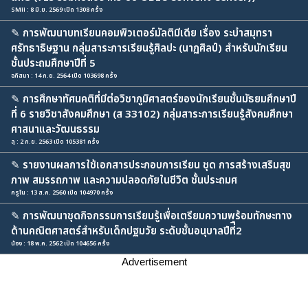
SMii : 8 มิ.ย. 2569 เปิด 1308 ครั้ง
✎
การพัฒนาบทเรียนคอมพิวเตอร์มัลติมีเดีย เรื่อง ระบำสมุทรา
ศรัทธาธิษฐาน กลุ่มสาระการเรียนรู้ศิลปะ (นาฏศิลป์) สำหรับนักเรียน
ชั้นประถมศึกษาปีที่ 5
อภิสมา : 14 ก.ย. 2564 เปิด 103698 ครั้ง
✎
การศึกษาทัศนคติที่มีต่อวิชาภูมิศาสตร์ของนักเรียนชั้นมัธยมศึกษาปี
ที่ 6 รายวิชาสังคมศึกษา (ส 33102) กลุ่มสาระการเรียนรู้สังคมศึกษา
ศาสนาและวัฒนธรรม
ลุ : 2 ก.ย. 2563 เปิด 105381 ครั้ง
✎
รายงานผลการใช้เอกสารประกอบการเรียน ชุด การสร้างเสริมสุข
ภาพ สมรรถภาพ และความปลอดภัยในชีวิต ชั้นประถมศ
ครูโน : 13 ส.ค. 2560 เปิด 104970 ครั้ง
✎
การพัฒนาชุดกิจกรรมการเรียนรู้เพื่อเตรียมความพร้อมทักษะทาง
ด้านคณิตศาสตร์สำหรับเด็กปฐมวัย ระดับชั้นอนุบาลปีที่ื2
น้อง : 18 พ.ค. 2562 เปิด 104656 ครั้ง
Advertisement