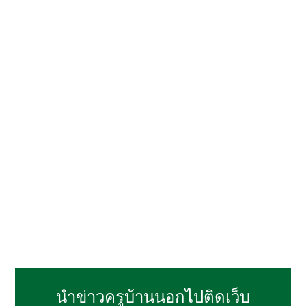
นำข่าวครูบ้านนอกไปติดเว็บ