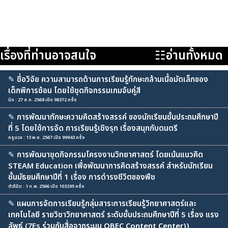
เรื่องที่ท่านอาจสนใจ
☷อ่านทั้งหมด
✎
ชื่อวิจัย ความสามารถด้านการเรียนรู้ทักษะกล้ามเนื้อมัดเล็กของ
เด็กพิการซ้อน โดยใช้ชุดกิจกรรมเกมจับคู่สี
นิด : 27 ส.ค. 2568 เปิด 98372 ครั้ง
✎
การพัฒนาทักษะความคิดสร้างสรรค์ ของนักเรียนชั้นประถมศึกษาปี
ที่ 5 โดยใช้การจัด การเรียนรู้เชิงรุก เรื่องสนุกกับดนตรี
ครูนวล : 13 พ.ย. 2567 เปิด 99943 ครั้ง
✎
การพัฒนาชุดกิจกรรมโครงงานวิทยาศาสตร์ โดยเน้นแนวคิด
STEAM Education เพื่อพัฒนาการคิดสร้างสรรค์ สำหรับนักเรียน
ชั้นมัธยมศึกษาปีที่ 1 เรื่อง การดำรงชีวิตของพืช
ตัวโน้ต : 1 ก.พ. 2566 เปิด 103295 ครั้ง
✎
แผนการจัดการเรียนรู้กลุ่มสาระการเรียนรู้วิทยาศาสตร์และ
เทคโนโลยี รายวิชาวิทยาศาสตร์ ระดับชั้นประถมศึกษาปีที่ 5 เรื่อง แรง
ลัพธ์ (7Es ร่วมกับสื่อจากระบบ OBEC Content Center))