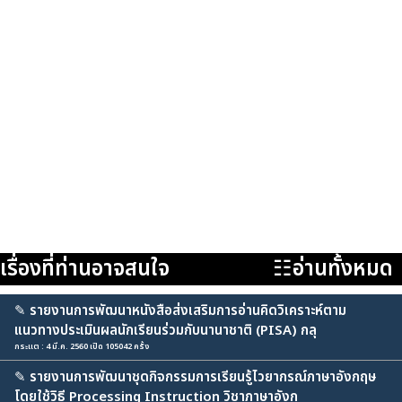
เรื่องที่ท่านอาจสนใจ
☷อ่านทั้งหมด
✎
รายงานการพัฒนาหนังสือส่งเสริมการอ่านคิดวิเคราะห์ตาม
แนวทางประเมินผลนักเรียนร่วมกับนานาชาติ (PISA) กลุ
กระแต : 4 มี.ค. 2560 เปิด 105042 ครั้ง
✎
รายงานการพัฒนาชุดกิจกรรมการเรียนรู้ไวยากรณ์ภาษาอังกฤษ
โดยใช้วิธี Processing Instruction วิชาภาษาอังก