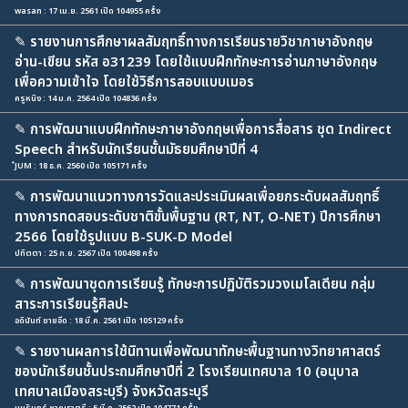
wasan : 17 เม.ย. 2561 เปิด 104955 ครั้ง
✎
รายงานการศึกษาผลสัมฤทธิ์ทางการเรียนรายวิชาภาษาอังกฤษ
อ่าน-เขียน รหัส อ31239 โดยใช้แบบฝึกทักษะการอ่านภาษาอังกฤษ
เพื่อความเข้าใจ โดยใช้วิธีการสอบแบบเมอร
ครูหนิง : 14 ม.ค. 2564 เปิด 104836 ครั้ง
✎
การพัฒนาแบบฝึกทักษะภาษาอังกฤษเพื่อการสื่อสาร ชุด Indirect
Speech สำหรับนักเรียนชั้นมัธยมศึกษาปีที่ 4
๋JUM : 18 ธ.ค. 2560 เปิด 105171 ครั้ง
✎
การพัฒนาแนวทางการวัดและประเมินผลเพื่อยกระดับผลสัมฤทธิ์
ทางการทดสอบระดับชาติขั้นพื้นฐาน (RT, NT, O-NET) ปีการศึกษา
2566 โดยใช้รูปแบบ B-SUK-D Model
ปทิตตา : 25 ก.ย. 2567 เปิด 100498 ครั้ง
✎
การพัฒนาชุดการเรียนรู้ ทักษะการปฏิบัติรวมวงเมโลเดียน กลุ่ม
สาระการเรียนรู้ศิลปะ
อดินันท์ ชายอีด : 18 มี.ค. 2561 เปิด 105129 ครั้ง
✎
รายงานผลการใช้นิทานเพื่อพัฒนาทักษะพื้นฐานทางวิทยาศาสตร์
ของนักเรียนชั้นประถมศึกษาปีที่ 2 โรงเรียนเทศบาล 10 (อนุบาล
เทศบาลเมืองสระบุรี) จังหวัดสระบุรี