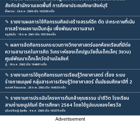
สังกัดสํานักงานเขตพื้นที่ การศึกษาประถมศึกษาสิงห์บุรี
ผึ้งหวาน : 24 ส.ค. 2565 เปิด 103250 ครั้ง
✎
รายงานผลการใช้กิจกรรมศิลปะสร้างสรรค์ฉีก ตัด ปะกระดาษที่เน้น
การสร้างผลงานเป็นกลุ่ม เพื่อพัฒนาความสามา
ครูจัสมีน : 10 ก.พ. 2561 เปิด 105194 ครั้ง
✎
ผลการจัดกิจกรรมกระบวนทางวิทยาศาสตร์นอกห้องเรียนที่มีต่อ
ความสามารถในการคิด วิเคราะห์ของเด็กปฐมวัยชั้นเด็กเล็ก( 3ขวบ)
ศูนย์พัฒนาเด็กเล็กวัดบ้านบัลลังก์
ตู่ : 16 ธ.ค. 2562 เปิด 104681 ครั้ง
✎
รายงานการใช้ชุดกิจกรรมการเรียนรู้วิทยาศาสตร์ เรื่อง ระบบ
ร่างกายมนุษย์ กลุ่มสาระการเรียนรู้วิทยาศาสตร์ ชั้นมัธยมศึกษาปีที่ 2
ณรงค์ ก้อนแหวน : 20 ก.พ. 2562 เปิด 104533 ครั้ง
✎
รายงานการประเมินโครงการต้นกล้าคุณธรรม นำชีวิต โรงเรียน
สามง่ามชนูปถัมภ์ ปีการศึกษา 2564 โดยใช้รูปแบบของโพรวัส
ปุริมปรัชญ์ นุ้ยพิน : 9 ส.ค. 2565 เปิด 103375 ครั้ง
Advertisement