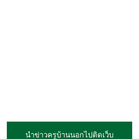
นำข่าวครูบ้านนอกไปติดเว็บ