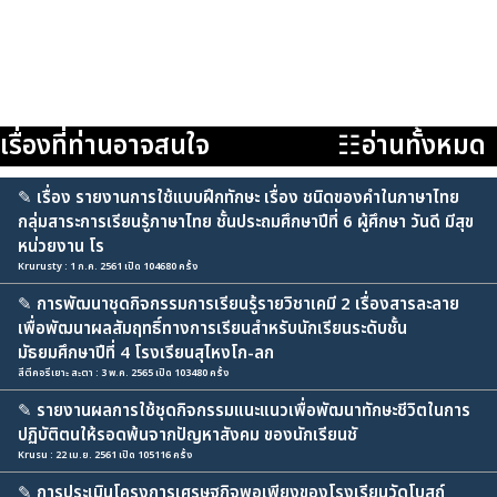
เรื่องที่ท่านอาจสนใจ
☷อ่านทั้งหมด
✎
เรื่อง รายงานการใช้แบบฝึกทักษะ เรื่อง ชนิดของคำในภาษาไทย
กลุ่มสาระการเรียนรู้ภาษาไทย ชั้นประถมศึกษาปีที่ 6 ผู้ศึกษา วันดี มีสุข
หน่วยงาน โร
Krurusty : 1 ก.ค. 2561 เปิด 104680 ครั้ง
✎
การพัฒนาชุดกิจกรรมการเรียนรู้รายวิชาเคมี 2 เรื่องสารละลาย
เพื่อพัฒนาผลสัมฤทธิ์ทางการเรียนสำหรับนักเรียนระดับชั้น
มัธยมศึกษาปีที่ 4 โรงเรียนสุไหงโก-ลก
สีตีคอรีเยาะ สะตา : 3 พ.ค. 2565 เปิด 103480 ครั้ง
✎
รายงานผลการใช้ชุดกิจกรรมแนะแนวเพื่อพัฒนาทักษะชีวิตในการ
ปฏิบัติตนให้รอดพ้นจากปัญหาสังคม ของนักเรียนชั
Krusu : 22 เม.ย. 2561 เปิด 105116 ครั้ง
✎
การประเมินโครงการเศรษฐกิจพอเพียงของโรงเรียนวัดโบสถ์