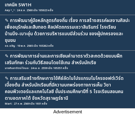
เทคนิค 5W1H
Aey ^_^ : 24 ส.ค. 2560 เปิด 105023 ครั้ง
✎
การพัฒนาคู่มือหลักสูตรท้องถิ่น เรื่อง การสร้างสรรค์ผลงานศิลปะ
เพื่ออนุรักษ์และสืบทอด ศิลปหัตถกรรมเขวาสินรินทร์ โรงเรียน
บ้านบึง-เบาะอุ่น ด้วยการบริหารแบบมีส่วนร่วม ของผู้ปกครองและ
ชุมชน
ดร.ขวัญ : 10 พ.ค. 2565 เปิด 103262 ครั้ง
✎
การพัฒนาการอ่านและการเขียนคำมาตราตัวสะกดด้วยแบบฝึก
เสริมทักษะ ร่วมกับวิธีสอนโดยใช้เกม สำหรับนักเรีย
นางกันยารัตน์ โกมล : 24 เม.ย. 2559 เปิด 105351 ครั้ง
✎
การเสริมสร้างทักษะการใช้คีย์ลัดในโปรแกรมไมโครซอฟต์เวิร์ด
เบื้องต้น สำหรับนักเรียนที่มีความบกพร่องทางการเห็น วิชา
คอมพิวเตอร์และเทคโนโลยี ชั้นประถมศึกษาปีที่ 5 โรงเรียนสอนคน
ตาบอดภาคใต้ จังหวัดสุราษฎร์ธานี
Mart : 27 ก.พ. 2569 เปิด 1931 ครั้ง
Advertisement