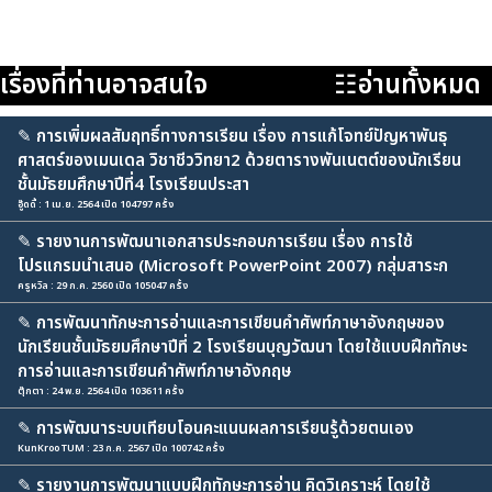
เรื่องที่ท่านอาจสนใจ
☷อ่านทั้งหมด
✎
การเพิ่มผลสัมฤทธิ์ทางการเรียน เรื่อง การแก้โจทย์ปัญหาพันธุ
ศาสตร์ของเมนเดล วิชาชีววิทยา2 ด้วยตารางพันเนตต์ของนักเรียน
ชั้นมัธยมศึกษาปีที่4 โรงเรียนประสา
อู๊ดดี้ : 1 เม.ย. 2564 เปิด 104797 ครั้ง
✎
รายงานการพัฒนาเอกสารประกอบการเรียน เรื่อง การใช้
โปรแกรมนำเสนอ (Microsoft PowerPoint 2007) กลุ่มสาระก
ครูหวิล : 29 ก.ค. 2560 เปิด 105047 ครั้ง
✎
การพัฒนาทักษะการอ่านและการเขียนคำศัพท์ภาษาอังกฤษของ
นักเรียนชั้นมัธยมศึกษาปีที่ 2 โรงเรียนบุญวัฒนา โดยใช้แบบฝึกทักษะ
การอ่านและการเขียนคำศัพท์ภาษาอังกฤษ
ตุ๊กตา : 24 พ.ย. 2564 เปิด 103611 ครั้ง
✎
การพัฒนาระบบเทียบโอนคะแนนผลการเรียนรู้ด้วยตนเอง
KunKroo TUM : 23 ก.ค. 2567 เปิด 100742 ครั้ง
✎
รายงานการพัฒนาแบบฝึกทักษะการอ่าน คิดวิเคราะห์ โดยใช้