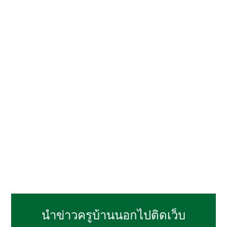
นำข่าวครูบ้านนอกไปติดเว็บ