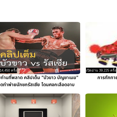
14,450 ครั้ง
เปิดอ่าน 39,225 ครั้ง
บท่านที่พลาด คลิปเต็ม "บัวขาว บัญชาเมฆ"
การทักทาย
ดท่าพ่ายนักชกรัสเซีย โดนศอกเลือดอาบ