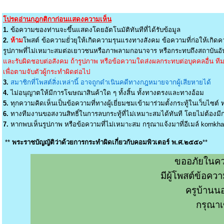
โปรดอ่านกฎกติกาก่อนแสดงความเห็น
1.
ข้อความของท่านจะขึ้นแสดงโดยอัตโนมัติทันทีที่ได้รับข้อมูล
2.
ห้าม
โพสต์ ข้อความยั่วยุให้เกิดความรุนแรงทางสังคม ข้อความที่ก่อให้เกิดค
รูปภาพที่ไม่เหมาะสมต่อเยาวชนหรือภาพลามกอนาจาร หรือกระทบถึงสถาบันอัน
และรับผิดชอบต่อสังคม ถ้ารูปภาพ หรือข้อความใดส่งผลกระทบต่อบุคคลอื่น ทีมง
เพื่อตามจับตัวผู้กระทำผิดต่อไป
3.
สมาชิกที่โพสต์สิ่งเหล่านี้ อาจถูกดำเนินคดีทางกฎหมายจากผู้เสียหายได้
4.
ไม่อนุญาตให้มีการโฆษณาสินค้าใด ๆ ทั้งสิ้น ทั้งทางตรงและทางอ้อม
5.
ทุกความคิดเห็นเป็นข้อความที่ทางผู้เยี่ยมชมเข้ามาร่วมตั้งกระทู้ในเว็บไซต์ ท
6.
ทางทีมงานขอสงวนสิทธิ์ในการลบกระทู้ที่ไม่เหมาะสมได้ทันที โดยไม่ต้องมีกา
7.
หากพบเห็นรูปภาพ หรือข้อความที่ไม่เหมาะสม กรุณาแจ้งมาที่อีเมล์
kornkh
**
พระราชบัญญัติว่าด้วยการกระทำผิดเกี่ยวกับคอมพิวเตอร์ พ.ศ.๒๕๕๐
**
ขออภัยในคว
มีผู้โพสต์ข้อค
ครูบ้านน
กรุณาเ