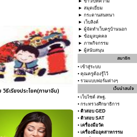
►
ข่าว/บทความ
►
สมุดเยี่ยม
►
กระดานสนทนา
►
เว็บลิงค์
►
ผู้จัดทำเว็บครูบ้านนอก
►
ข้อมูลบุคคล
►
ภาพกิจกรรม
►
ผู้สนับสนุน
สมาชิก
•
เข้าสู่ระบบ
•
คุณครูต้องรู้ไว้
•
รวมแบบฟอร์มต่างๆ
เว็บน่าสนใจ
 วิธีเรียงประโยค(ภาษาจีน)
•
เว็บไซต์ สพฐ.
•
กระทรวงศึกษาธิการ
•
ติวสอบ GED
•
ติวสอบ SAT
•
เครื่องมือวัด
•
เครื่องมืออุตสาหกรรม