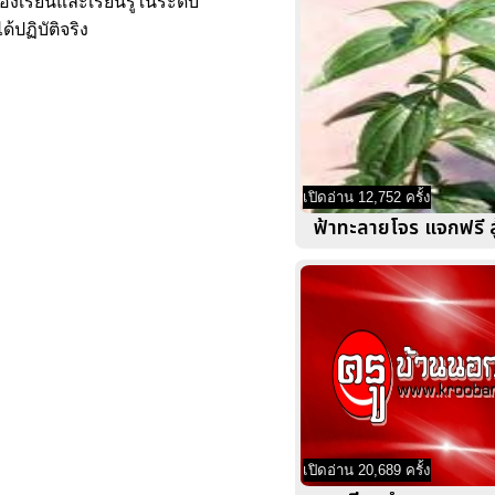
องเรียนและเรียนรู้ในระดับ
้ปฏิบัติจริง
เปิดอ่าน 12,752 ครั้ง
ฟ้าทะลายโจร แจกฟรี ส
เปิดอ่าน 20,689 ครั้ง