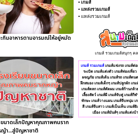
•
เกมส์
•
แหล่งรวมเกมส์
•
แหล่งรวมเกมส์
ะกินอาหารตามอารมณ์ให้อยู่หมัด
เกมส์ รวมเกมส์สนุกๆ ค
เกมส์
รวมเกมส์
เกมส์แข่งรถ
เกมส์ต่อส
ระเบิด
เกมส์แต่งตัว
เกมส์ท่องเที่ยว
ผจญภัย
เกมส์เต้น
เกมส์รถ
เกมส์ดนต
ฝึกสมอง
เกมส์เด็กๆ
เกมส์ปลูกผัก
เกมส
เกมส์ตลก
เกมส์ตัดผม
เกมส์ก้านกล้ว
เลี้ยงสัตว์
เกมส์ผี
เกมส์จับคู่
เกมส์กีฬ
ทักษะ
เกมส์วางแผน
เกมส์จีบหนุ่ม
เก
สี
เกมส์จีบสาว
เกมส์เบ็นเท็น
เกมส์ยิ
เมือง
เกมส์มันส์ๆ
เกมส์แต่งบ้
ยนขนาดเล็กปัญหาคุณภาพคนราก
ญ้า...สู่ปัญหาชาติ