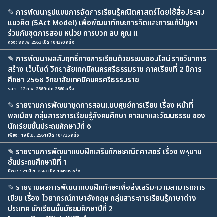
✎
การพัฒนารูปแบบการจัดการเรียนรู้คณิตศาสตร์โดยใช้สื่อประสม
แนวคิด (5Act Model) เพื่อพัฒนาทักษะการคิดและการแก้ปัญหา
ร่วมกับชุดการสอน หน่วย การบวก ลบ คูณ แ
ดวง : 8 ก.พ. 2563 เปิด 104390 ครั้ง
✎
การพัฒนาผลสัมฤทธิ์ทางการเรียนด้วยระบบออนไลน์ รายวิชาการ
สร้าง เว็บไซต์ วิทยาลัยเทคนิคนครศรีธรรมราช ภาคเรียนที่ 2 ปีการ
ศึกษา 2568 วิทยาลัยเทคนิคนครศรีธรรมราช
sasi : 12 ก.พ. 2569 เปิด 2360 ครั้ง
✎
รายงานการพัฒนาชุดการสอนแบบศูนย์การเรียน เรื่อง หน้าที่
พลเมือง กลุ่มสาระการเรียนรู้สังคมศึกษา ศาสนาและวัฒนธรรม ของ
นักเรียนชั้นประถมศึกษาปีที่ 6
เพียง : 19 มิ.ย. 2561 เปิด 104735 ครั้ง
✎
รายงานการพัฒนาแบบฝึกเสริมทักษะคณิตศาสตร์ เรื่อง พหุนาม
ชั้นประถมศึกษาปีที่ 1
นิตยา : 21 มิ.ย. 2560 เปิด 104985 ครั้ง
✎
รายงานผลการพัฒนาแบบฝึกทักษะเพื่อส่งเสริมความสามารถการ
เขียน เรื่อง ไวยากรณ์ภาษาอังกฤษ กลุ่มสาระการเรียนรู้ภาษาต่าง
ประเทศ นักเรียนชั้นมัธยมศึกษาปีที่ 2