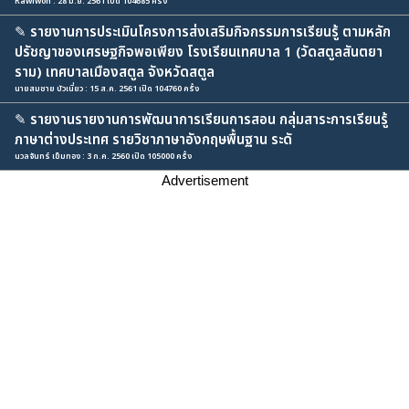
Rawiwon : 28 มิ.ย. 2561 เปิด 104685 ครั้ง
✎
รายงานการประเมินโครงการส่งเสริมกิจกรรมการเรียนรู้ ตามหลัก
ปรัชญาของเศรษฐกิจพอเพียง โรงเรียนเทศบาล 1 (วัดสตูลสันตยา
ราม) เทศบาลเมืองสตูล จังหวัดสตูล
นายสมชาย บัวเนี่ยว : 15 ส.ค. 2561 เปิด 104760 ครั้ง
✎
รายงานรายงานการพัฒนาการเรียนการสอน กลุ่มสาระการเรียนรู้
ภาษาต่างประเทศ รายวิชาภาษาอังกฤษพื้นฐาน ระดั
นวลจันทร์ เข็มทอง : 3 ก.ค. 2560 เปิด 105000 ครั้ง
Advertisement