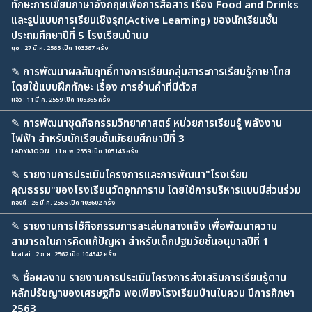
ทักษะการเขียนภาษาอังกฤษเพื่อการสื่อสาร เรื่อง Food and Drinks
และรูปแบบการเรียนเชิงรุก(Active Learning) ของนักเรียนชั้น
ประถมศึกษาปีที่ 5 โรงเรียนบ้านบ
นุช : 27 มี.ค. 2565 เปิด 103367 ครั้ง
✎
การพัฒนาผลสัมฤทธิ์ทางการเรียนกลุ่มสาระการเรียนรู้ภาษาไทย
โดยใช้แบบฝึกทักษะ เรื่อง การอ่านคำที่มีตัวส
แอ้ว : 11 มี.ค. 2559 เปิด 105365 ครั้ง
✎
การพัฒนาชุดกิจกรรมวิทยาศาสตร์ หน่วยการเรียนรู้ พลังงาน
ไฟฟ้า สำหรับนักเรียนชั้นมัธยมศึกษาปีที่ 3
LADYMOON : 11 ก.พ. 2559 เปิด 105143 ครั้ง
✎
รายงานการประเมินโครงการและการพัฒนา"โรงเรียน
คุณธรรม"ของโรงเรียนวัดอุทการาม โดยใช้การบริหารแบบมีส่วนร่วม
ทองดี : 26 มี.ค. 2565 เปิด 103602 ครั้ง
✎
รายงานการใช้กิจกรรมการละเล่นกลางแจ้ง เพื่อพัฒนาความ
สามารถในการคิดแก้ปัญหา สำหรับเด็กปฐมวัยชั้นอนุบาลปีที่ 1
kratai : 2 ก.ย. 2562 เปิด 104542 ครั้ง
✎
ชื่อผลงาน รายงานการประเมินโครงการส่งเสริมการเรียนรู้ตาม
หลักปรัชญาของเศรษฐกิจ พอเพียงโรงเรียนบ้านในควน ปีการศึกษา
2563