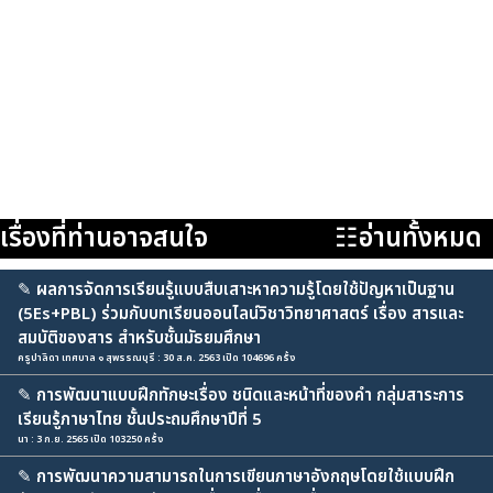
เรื่องที่ท่านอาจสนใจ
☷อ่านทั้งหมด
✎
ผลการจัดการเรียนรู้แบบสืบเสาะหาความรู้โดยใช้ปัญหาเป็นฐาน
(5Es+PBL) ร่วมกับบทเรียนออนไลน์วิชาวิทยาศาสตร์ เรื่อง สารและ
สมบัติของสาร สำหรับชั้นมัธยมศึกษา
ครูปาลิดา เทศบาล ๑ สุพรรณบุรี : 30 ส.ค. 2563 เปิด 104696 ครั้ง
✎
การพัฒนาแบบฝึกทักษะเรื่อง ชนิดและหน้าที่ของคำ กลุ่มสาระการ
เรียนรู้ภาษาไทย ชั้นประถมศึกษาปีที่ 5
นา : 3 ก.ย. 2565 เปิด 103250 ครั้ง
✎
การพัฒนาความสามารถในการเขียนภาษาอังกฤษโดยใช้แบบฝึก