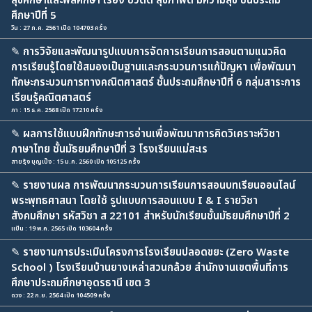
สุขศึกษาและพลศึกษา เรื่อง ชีวิตดี สุขภาพดี มีความสุข ชั้นประถม
ศึกษาปีที่ 5
วิน : 27 ก.ค. 2561 เปิด 104703 ครั้ง
✎
การวิจัยและพัฒนารูปแบบการจัดการเรียนการสอนตามแนวคิด
การเรียนรู้โดยใช้สมองเป็นฐานและกระบวนการแก้ปัญหา เพื่อพัฒนา
ทักษะกระบวนการทางคณิตศาสตร์ ชั้นประถมศึกษาปีที่ 6 กลุ่มสาระการ
เรียนรู้คณิตศาสตร์
ภา : 15 ธ.ค. 2568 เปิด 17210 ครั้ง
✎
ผลการใช้แบบฝึกทักษะการอ่านเพื่อพัฒนาการคิดวิเคราะห์วิชา
ภาษาไทย ชั้นมัธยมศึกษาปีที่ 3 โรงเรียนแม่สะเร
สายรุ้ง บุญเป็ง : 15 ม.ค. 2560 เปิด 105125 ครั้ง
✎
รายงานผล การพัฒนากระบวนการเรียนการสอนบทเรียนออนไลน์
พระพุทธศาสนา โดยใช้ รูปแบบการสอนแบบ I & I รายวิชา
สังคมศึกษา รหัสวิชา ส 22101 สำหรับนักเรียนชั้นมัธยมศึกษาปีที่ 2
แป้น : 19 พ.ค. 2565 เปิด 103604 ครั้ง
✎
รายงานการประเมินโครงการโรงเรียนปลอดขยะ (Zero Waste
School ) โรงเรียนบ้านยางเหล่าสวนกล้วย สำนักงานเขตพื้นที่การ
ศึกษาประถมศึกษาอุดรธานี เขต 3
ดวง : 22 ก.ย. 2564 เปิด 104509 ครั้ง