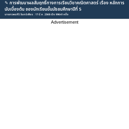
✎
การพัฒนาผลสัมฤทธิ์ทางการเรียนวิชาคณิตศาสตร์ เรื่อง หลักการ
นับเบื้องต้น ของนักเรียนชั้นมัธยมศึกษาปีที่ 5
นางสาวพรศิริ อินทร์เพ็ชร : 17 มี.ค. 2568 เปิด 99641 ครั้ง
Advertisement