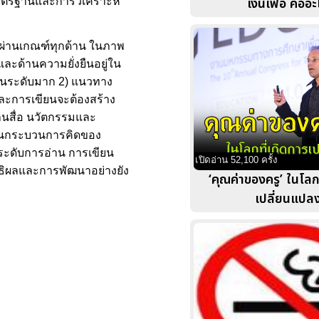
เงินเฟ้อ คืออะ
บนมาตรฐานและการวิเคราะห์
รผ่านเกณฑ์ทุกด้าน ในภาพ
ะด้านความยั่งยืนอยู่ใน
ู่ในระดับมาก 2) แนวทาง
ละการเขียนจะต้องสร้าง
านสื่อ นวัตกรรมและ
ตุ้นกระบวนการคิดของ
ระดับการอ่าน การเขียน
เปิดอ่าน 52,100 ครั้ง
ธิผลและการพัฒนาอย่างยัง
‘คุณค่าของครู’ ในโลก
เปลี่ยนแปล