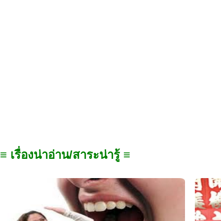
≡ เรื่องน่าอ่าน/สาระน่ารู้ ≡