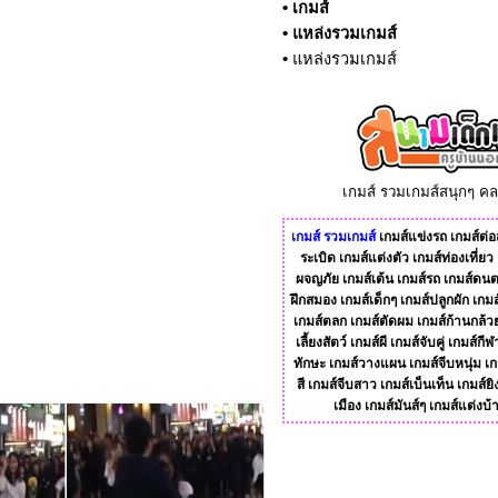
•
เกมส์
•
แหล่งรวมเกมส์
•
แหล่งรวมเกมส์
เกมส์ รวมเกมส์สนุกๆ ค
เกมส์
รวมเกมส์
เกมส์แข่งรถ
เกมส์ต่อส
ระเบิด
เกมส์แต่งตัว
เกมส์ท่องเที่ยว
ผจญภัย
เกมส์เต้น
เกมส์รถ
เกมส์ดนต
ฝึกสมอง
เกมส์เด็กๆ
เกมส์ปลูกผัก
เกมส
เกมส์ตลก
เกมส์ตัดผม
เกมส์ก้านกล้ว
เลี้ยงสัตว์
เกมส์ผี
เกมส์จับคู่
เกมส์กีฬ
ทักษะ
เกมส์วางแผน
เกมส์จีบหนุ่ม
เก
สี
เกมส์จีบสาว
เกมส์เบ็นเท็น
เกมส์ยิ
เมือง
เกมส์มันส์ๆ
เกมส์แต่งบ้