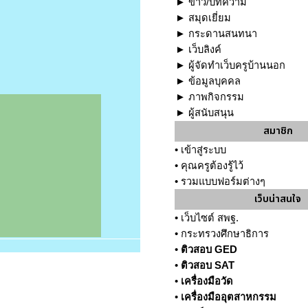
►
ข่าว/บทความ
►
สมุดเยี่ยม
►
กระดานสนทนา
►
เว็บลิงค์
►
ผู้จัดทำเว็บครูบ้านนอก
►
ข้อมูลบุคคล
►
ภาพกิจกรรม
►
ผู้สนับสนุน
สมาชิก
•
เข้าสู่ระบบ
•
คุณครูต้องรู้ไว้
•
รวมแบบฟอร์มต่างๆ
เว็บน่าสนใจ
•
เว็บไซต์ สพฐ.
•
กระทรวงศึกษาธิการ
•
ติวสอบ GED
•
ติวสอบ SAT
•
เครื่องมือวัด
•
เครื่องมืออุตสาหกรรม