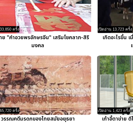
33,850 ครั้ง
เปิดอ่าน 13,723 ครั้ง
้าย "คำอวยพรอักษรจีน" เสริมโชคลาภ-สิริ
เกิดอะไรขึ้น เ
มงคล
65,720 ครั้ง
เปิดอ่าน 1,423 ครั้ง
วรรณคดีมรดกของไทยสมัยอยุธยา
เก้าอี้ตาข่าย 