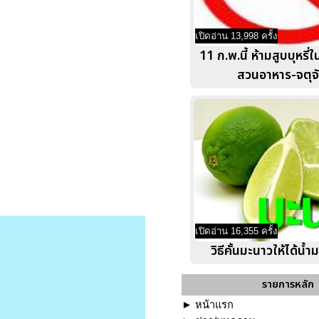
เปิดอ่าน 13,998 ครั้ง
11 ก.พ.นี้ ห้ามสูบบุหรี่
สวนอาหาร-จตุจ
เปิดอ่าน 16,355 ครั้ง
วิธีคั้นมะนาวให้ได้น้
รายการหลัก
►
หน้าแรก