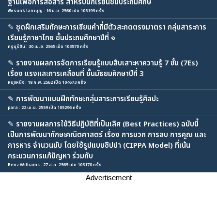
ฐานเพื่อการสื่อสาร สำหรับนักเรียนชั้นประถมศึกษ
พัชรินทร์ โสภาบุญ : 16 มิ.ย. 2560 เปิด 105199 ครั้ง
✎
ชุดฝึกเสริมทักษะการเขียนคำที่มีตัวสะกดตรงมาตรา กลุ่มสาระการ
เรียนรู้ภาษาไทย ชั้นประถมศึกษาปีที่ ๑
ครูนูรีซัน : 30 เม.ย. 2565 เปิด 103570 ครั้ง
✎
รายงานผลการจัดการเรียนรู้แบบสืบเสาะหาความรู้ 7 ขั้น (7Es)
เรื่อง แรงและการเคลื่อนที่ ชั้นมัธยมศึกษาปีที่ 3
หนุงหนิง : 18 ก.พ. 2562 เปิด 104673 ครั้ง
✎
การพัฒนาแบบฝึกทักษะกลุ่มสาระการเรียนรู้ศิลปะ
para : 22 เม.ย. 2559 เปิด 105296 ครั้ง
✎
รายงานผลการใช้วิธีปฏิบัติที่เป็นเลิศ (Best Practices) ฉบับนี้
เป็นการพัฒนาทักษะคณิตศาสตร์ เรื่อง การบวก การลบ การคูณ และ
การหาร จำนวนนับ โดยใช้รูปแบบซิปปา (CIPPA Model) ที่เน้น
กระบวนการแก้ปัญหา ร่วมกับ
ฺBenz Williams : 27 ส.ค. 2565 เปิด 103170 ครั้ง
Advertisement