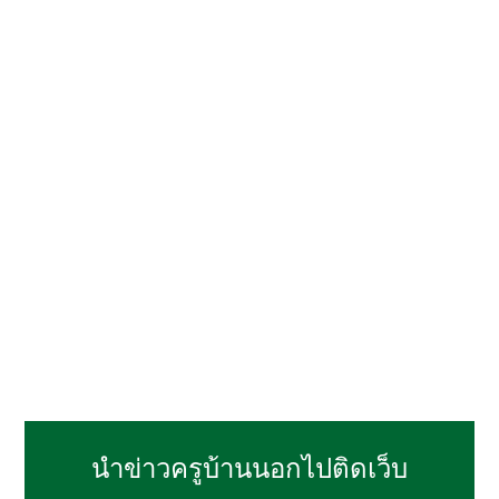
นำข่าวครูบ้านนอกไปติดเว็บ