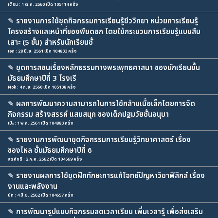
เตือน : 1 ต.ค. 2560 เปิด 105114 ครั้ง
✎
รายงานการใช้ชุดกิจกรรมการเรียนรู้ชีววิทยา หน่วยการเรียนรู้
โครงสร้างและหน้าที่ของพืชดอก โดยใช้กระบวนการเรียนรู้แบบสืบ
เสาะ (5 ขั้น) สำหรับนักเรียนชั้
เอก : 28 มิ.ย. 2561 เปิด 104833 ครั้ง
✎
ชุดการสอนเรื่องหลักธรรมทางพระพุทธศาสนา ของนักเรียนชั้น
มัธยมศึกษาปีที่ 3 โรงเรี
Nok : 4 ก.ย. 2560 เปิด 105138 ครั้ง
✎
ผลการพัฒนาความสามารถในการใช้กล้ามเนื้อเล็กโดยการจัด
กิจกรรม สร้างสรรค์ แสนสนุก ของเด็กปฐมวัยชั้นอนุบา
เป๊ะ : 1 พ.ค. 2561 เปิด 104883 ครั้ง
✎
รายงานการพัฒนาชุดกิจกรรมการเรียนรู้วิทยาศาสตร์ เรื่อง
ของไหล ชั้นมัธยมศึกษาปีที่ 6
สรศักดิ์ : 2 ก.ค. 2562 เปิด 104569 ครั้ง
✎
รายงานผลการใช้ชุดฝึกทักษะการแก้โจทย์ปัญหาวิชาฟิสิกส์ เรื่อง
งานและพลังงาน
นัท : 4 มิ.ย. 2562 เปิด 104657 ครั้ง
✎
การพัฒนารูปแบบกิจกรรมลดเวลาเรียน เพิ่มเวลารู้ เพื่อส่งเสริม