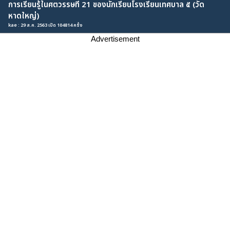
การเรียนรู้ในศตวรรษที่ 21 ของนักเรียนโรงเรียนเทศบาล ๕ (วัด
หาดใหญ่)
kae : 29 ส.ค. 2563 เปิด 104814 ครั้ง
Advertisement