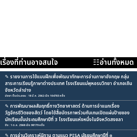
เรื่องที่ท่านอาจสนใจ
☷อ่านทั้งหมด
✎
รายงานการใช้แบบฝึกเพื่อพัฒนาทักษะการอ่านภาษาอังกฤษ กลุ่ม
สาระการเรียนรู้ภาษาต่างประเทศ โรงเรียนแม่พุหอรบวิทยา อำเภอเถิน
จังหวัดลำปาง
มัสยา ติ๊บประสอน : 18 มี.ค. 2562 เปิด 104783 ครั้ง
✎
การพัฒนาผลสัมฤทธิ์ทางวิทยาศาสตร์ ด้านการจำแนกเรื่อง
วัฏจักรชีวิตของสัตว์ โดยใช้สื่อบัตรภาพร่วมกับเกมเปิดแผ่นป้ายของ
นักเรียนชั้นประถมศึกษาปีที่ 3 โรงเรียนแห่งหนึ่งในจังหวัดสงขลา
ปัง : 1 ต.ค. 2568 เปิด 98179 ครั้ง
✎
การอ่านวิเคราะห์นิทาน ตามแนว PISA มัธยมศึกษาปีที่ ๓