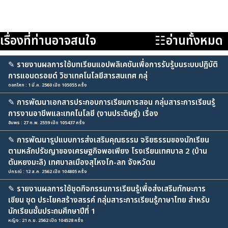
เรื่องที่ท่านอาจสนใจ
☷อ่านทั้งหมด
✎
รายงานผลการใช้บทเรียนแอปพลิเคชันเพื่อการรับรู้บนระบบปฏิบัติ
การแอนดรอยด์ วิชาเทคโนโลยีสารสนเทศ กลุ่
ดอกโศก : 1 มี.ค. 2560 เปิด 105055 ครั้ง
✎
การพัฒนาเอกสารประกอบการเรียนการสอน กลุ่มสาระการเรียนรู้
การงานอาชีพและเทคโนโลยี (งานประดิษฐ์) เรื่อง
อัมพร : 27 ก.พ. 2559 เปิด 105437 ครั้ง
✎
การพัฒนารูปแบบการส่งเสริมคุณธรรม จริยธรรมของนักเรียน
ตามหลักปรัชญาของเศรษฐกิจพอเพียง โรงเรียนเทศบาล 2 (บ้าน
ตันหยงมะลิ) เทศบาลเมืองสุไหงโก-ลก จังหวัดน
ปกรณ์ : 12 ส.ค. 2562 เปิด 104805 ครั้ง
✎
รายงานผลการใช้ชุดกิจกรรมการเรียนรู้เพื่อส่งเสริมทักษะการ
เขียน ชุด ประโยคสร้างสรรค์ กลุ่มสาระการเรียนรู้ภาษาไทย สำหรับ
นักเรียนชั้นประถมศึกษาปีที่ 1
หญิง : 21 ก.ย. 2562 เปิด 104528 ครั้ง