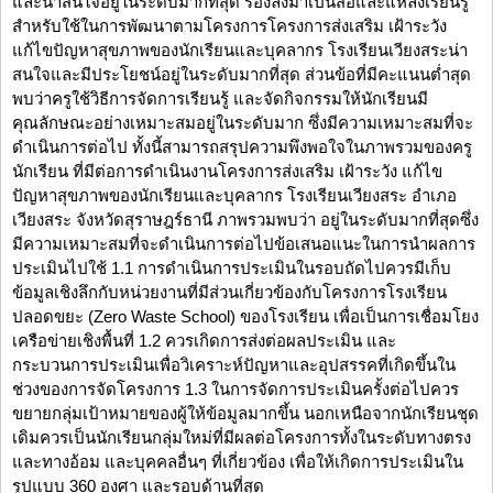
และน่าสนใจอยู่ในระดับมากที่สุด รองลงมาเป็นสื่อและแหล่งเรียนรู้
สำหรับใช้ในการพัฒนาตามโครงการโครงการส่งเสริม เฝ้าระวัง
แก้ไขปัญหาสุขภาพของนักเรียนและบุคลากร โรงเรียนเวียงสระน่า
สนใจและมีประโยชน์อยู่ในระดับมากที่สุด ส่วนข้อที่มีคะแนนต่ำสุด
พบว่าครูใช้วิธีการจัดการเรียนรู้ และจัดกิจกรรมให้นักเรียนมี
คุณลักษณะอย่างเหมาะสมอยู่ในระดับมาก ซึ่งมีความเหมาะสมที่จะ
ดำเนินการต่อไป ทั้งนี้สามารถสรุปความพึงพอใจในภาพรวมของครู
นักเรียน ที่มีต่อการดำเนินงานโครงการส่งเสริม เฝ้าระวัง แก้ไข
ปัญหาสุขภาพของนักเรียนและบุคลากร โรงเรียนเวียงสระ อำเภอ
เวียงสระ จังหวัดสุราษฎร์ธานี ภาพรวมพบว่า อยู่ในระดับมากที่สุดซึ่ง
มีความเหมาะสมที่จะดำเนินการต่อไปข้อเสนอแนะในการนำผลการ
ประเมินไปใช้ 1.1 การดำเนินการประเมินในรอบถัดไปควรมีเก็บ
ข้อมูลเชิงลึกกับหน่วยงานที่มีส่วนเกี่ยวข้องกับโครงการโรงเรียน
ปลอดขยะ (Zero Waste School) ของโรงเรียน เพื่อเป็นการเชื่อมโยง
เครือข่ายเชิงพื้นที่ 1.2 ควรเกิดการส่งต่อผลประเมิน และ
กระบวนการประเมินเพื่อวิเคราะห์ปัญหาและอุปสรรคที่เกิดขึ้นใน
ช่วงของการจัดโครงการ 1.3 ในการจัดการประเมินครั้งต่อไปควร
ขยายกลุ่มเป้าหมายของผู้ให้ข้อมูลมากขึ้น นอกเหนือจากนักเรียนชุด
เดิมควรเป็นนักเรียนกลุ่มใหม่ที่มีผลต่อโครงการทั้งในระดับทางตรง
และทางอ้อม และบุคคลอื่นๆ ที่เกี่ยวข้อง เพื่อให้เกิดการประเมินใน
รูปแบบ 360 องศา และรอบด้านที่สุด