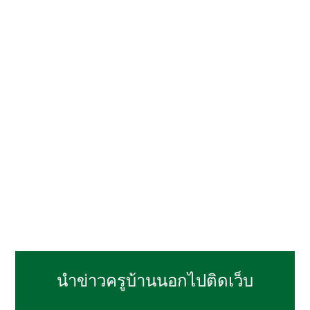
นำข่าวครูบ้านนอกไปติดเว็บ