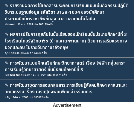
✎
รายงานผลการใช้เอกสารประกอบการเรียนแบบเน้นกิจกรรมปฏิบัติ
วิชาระบบฐานข้อมูล รหัสวิชา 3128-1004 ของนักศึกษา
ประกาศนียบัตรวิชาชีพชั้นสูง สาขาวิชาเทคโนโลยีค
skomon : 16 มิ.ย. 2561 เปิด 105129 ครั้ง
✎
ผลการปรับการคุยกันในชั้นเรียนของนักเรียนชั้นประถมศึกษาปีที่ 3
โรงเรียนไทยรัฐวิทยา๖๐ (บ้านเขาตะพานนาก) ด้วยการเสริมแรงทาง
บวกและลบ ในรายวิชาภาษาอังกฤษ
ญา : 12 มิ.ย. 2564 เปิด 104233 ครั้ง
✎
การพัฒนาแบบฝึกเสริมทักษะวิทยาศาสตร์ เรื่อง ไฟฟ้า กลุ่มสาระ
การเรียนรู้วิทยาศาสตร์ ชั้นมัธยมศึกษาปีที่ 3
ไพรรัตน์ จันทร์ประทัด : 4 มิ.ย. 2561 เปิด 105023 ครั้ง
✎
การพัฒนาชุดการสอนกลุ่มสาระการเรียนรู้สังคมศึกษา ศาสนาและ
วัฒนธรรม เรื่อง เศรษฐกิจพอเพียง สำหรับนักเร
ขวัญ : 24 ม.ค. 2560 เปิด 105082 ครั้ง
Advertisement