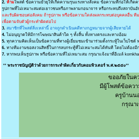
2.
ห้าม
โพสต์ ข้อความยั่วยุให้เกิดความรุนแรงทางสังคม ข้อความที่ก่อให้เกิดค
รูปภาพที่ไม่เหมาะสมต่อเยาวชนหรือภาพลามกอนาจาร หรือกระทบถึงสถาบันอัน
และรับผิดชอบต่อสังคม ถ้ารูปภาพ หรือข้อความใดส่งผลกระทบต่อบุคคลอื่น ทีมง
เพื่อตามจับตัวผู้กระทำผิดต่อไป
3.
สมาชิกที่โพสต์สิ่งเหล่านี้ อาจถูกดำเนินคดีทางกฎหมายจากผู้เสียหายได้
4.
ไม่อนุญาตให้มีการโฆษณาสินค้าใด ๆ ทั้งสิ้น ทั้งทางตรงและทางอ้อม
5.
ทุกความคิดเห็นเป็นข้อความที่ทางผู้เยี่ยมชมเข้ามาร่วมตั้งกระทู้ในเว็บไซต์ ท
6.
ทางทีมงานขอสงวนสิทธิ์ในการลบกระทู้ที่ไม่เหมาะสมได้ทันที โดยไม่ต้องมีกา
7.
หากพบเห็นรูปภาพ หรือข้อความที่ไม่เหมาะสม กรุณาแจ้งมาที่อีเมล์
kornkh
**
พระราชบัญญัติว่าด้วยการกระทำผิดเกี่ยวกับคอมพิวเตอร์ พ.ศ.๒๕๕๐
**
ขออภัยในคว
มีผู้โพสต์ข้อค
ครูบ้านน
กรุณาเ