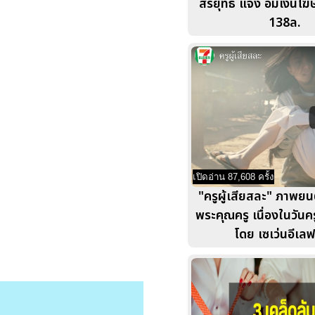
สรยุทธ แจง อมเงินโ
138ล.
เปิดอ่าน 87,608 ครั้ง
"ครูผู้เสียสละ" ภาพยนตร
พระคุณครู เนื่องในวันค
โดย เซเว่นอีเลฟ