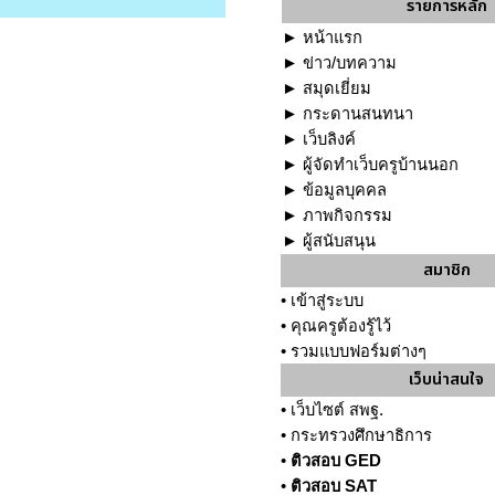
รายการหลัก
►
หน้าแรก
►
ข่าว/บทความ
►
สมุดเยี่ยม
►
กระดานสนทนา
►
เว็บลิงค์
►
ผู้จัดทำเว็บครูบ้านนอก
►
ข้อมูลบุคคล
►
ภาพกิจกรรม
►
ผู้สนับสนุน
สมาชิก
•
เข้าสู่ระบบ
•
คุณครูต้องรู้ไว้
•
รวมแบบฟอร์มต่างๆ
เว็บน่าสนใจ
•
เว็บไซต์ สพฐ.
•
กระทรวงศึกษาธิการ
•
ติวสอบ GED
•
ติวสอบ SAT