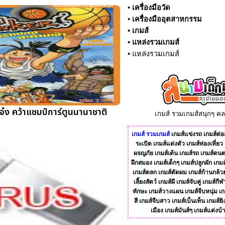
•
เครื่องมือวัด
•
เครื่องมืออุตสาหกรรม
•
เกมส์
•
แหล่งรวมเกมส์
•
แหล่งรวมเกมส์
จ๋ง คว้าแชมป์การ์ตูนนานาชาติ
เกมส์ รวมเกมส์สนุกๆ ค
เกมส์
รวมเกมส์
เกมส์แข่งรถ
เกมส์ต่อส
ระเบิด
เกมส์แต่งตัว
เกมส์ท่องเที่ยว
ผจญภัย
เกมส์เต้น
เกมส์รถ
เกมส์ดนต
ฝึกสมอง
เกมส์เด็กๆ
เกมส์ปลูกผัก
เกมส
เกมส์ตลก
เกมส์ตัดผม
เกมส์ก้านกล้ว
เลี้ยงสัตว์
เกมส์ผี
เกมส์จับคู่
เกมส์กีฬ
ทักษะ
เกมส์วางแผน
เกมส์จีบหนุ่ม
เก
สี
เกมส์จีบสาว
เกมส์เบ็นเท็น
เกมส์ยิ
เมือง
เกมส์มันส์ๆ
เกมส์แต่งบ้