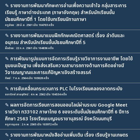
✎
รายงานการพัฒนาทักษะการอ่านเพื่อความเข้าใจ กลุ่มสาระการ
เรียนรู้ ภาษาต่างประเทศ (ภาษาอังกฤษ) สำหรับนักเรียนชั้น
มัธยมศึกษาปีที่ 1 โดยใช้บทเรียนนิทานภาษา
ครูน้อย : 20 มิ.ย. 2561 เปิด 104703 ครั้ง
✎
รายงานการพัฒนาแบบฝึกทักษะคณิตศาสตร์ เรื่อง ลำดับและ
อนุกรม สำหรับนักเรียนชั้นมัธยมศึกษาปีที่ 5
ผึ้งน้อย : 22 ก.ค. 2561 เปิด 104836 ครั้ง
✎
การพัฒนารูปแบบการจัดการเรียนรู้รายวิชาการงานอาชีพ โดยใช้
ชุมชนเป็นฐาน เพื่อส่งเสริมความสามารถทางด้านการคิดอย่างมี
วิจารณญาณและการแก้ปัญหาเชิงสร้างสรรค์
ทิพย์ : 7 ส.ค. 2564 เปิด 103828 ครั้ง
✎
การขับเคลื่อนกระบวนการ PLC ในโรงเรียนคลองลาดกระบัง
ชลารักษ์ สายอุทัศน์ : 4 ก.พ. 2562 เปิด 104534 ครั้ง
✎
ผลการจัดการเรียนการสอนออนไลน์ผ่านระบบ Google Meet
รายวิชา ท33102 ภาษาไทย 6 ของระดับชั้นมัธยมศึกษาปีที่ 6 ปีการ
ศึกษา 2563 โรงเรียนเบญจมราชานุสรณ์ จังหวัดนนทบุรี
ครูภาณุเดช : 2 ก.พ. 2565 เปิด 103972 ครั้ง
✎
รายงานการพัฒนาหนังสืออ่านเพิ่มเติม เรื่อง เรียนรู้งานเกษตร