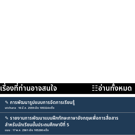
เรื่องที่ท่านอาจสนใจ
☷อ่านทั้งหมด
✎
การพัฒนารูปแบบการจัดการเรียนรู้
utchara : 16 มี.ค. 2559 เปิด 105324 ครั้ง
✎
รายงานการพัฒนาแบบฝึกทักษะภาษาอังกฤษเพื่อการสื่อสาร
สำหรับนักเรียนชั้นประถมศึกษาปีที่ 5
แนน : 17 พ.ค. 2561 เปิด 105200 ครั้ง