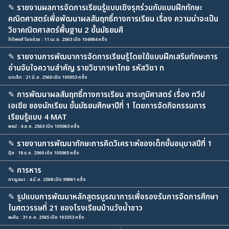
✎
รายงานผลการจัดการเรียนรู้แบบเชิงรุกร่วมกับแบบฝึกทักษะ
คณิตศาสตร์เพื่อพัฒนาผลสัมฤทธิ์ทางการเรียน เรื่อง ความน่าจะเป็น
วิชาคณิตศาสตร์พื้นฐาน 2 ชั้นมัธยมศึ
กิติพงศ์ ไชยช่วย : 11 เม.ย. 2563 เปิด 104984 ครั้ง
✎
รายงานการพัฒนาการจัดการเรียนรู้โดยใช้แบบฝึกเสริมทักษะการ
อ่านจับใจความสำคัญ รายวิชาภาษาไทย รหัสวิชา ท
นกเล็ก : 21 มิ.ย. 2560 เปิด 105053 ครั้ง
✎
การพัฒนาผลสัมฤทธิ์ทางการเรียน สาระภูมิศาสตร์ เรื่อง ทวีป
เอเชีย ของนักเรียน ชั้นมัธยมศึกษาปีที่ 1 โดยการจัดกิจกรรมการ
เรียนรู้แบบ 4 MAT
พจน์ : 4 ส.ค. 2563 เปิด 105063 ครั้ง
✎
รายงานการพัฒนาทักษะการคิดวิเคราะห์ของเด็กชั้นอนุบาลปีที่ 1
ปุ้ย : 18 ธ.ค. 2560 เปิด 105065 ครั้ง
✎
การหาร
กาญจนา : 4 มี.ค. 2568 เปิด 99661 ครั้ง
✎
รูปแบบการพัฒนาหลักสูตรบูรณาการเพื่อรองรับการจัดการศึกษา
ในศตวรรษที่ 21 ของโรงเรียนบ้านวังน้ำขาว
พะศิน : 31 ก.ค. 2565 เปิด 103353 ครั้ง