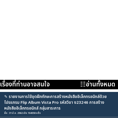
เรื่องที่ท่านอาจสนใจ
☷อ่านทั้งหมด
✎
รายงานการใช้ชุดฝึกทักษะการสร้างหนังสืออิเล็กทรอนิกส์ด้วย
โปรแกรม Flip Album Vista Pro รหัสวิชา ง23246 การสร้าง
หนังสืออิเล็กทรอนิกส์ กลุ่มสาระการ
ผึ้ง : 31 มี.ค. 2562 เปิด 104558 ครั้ง