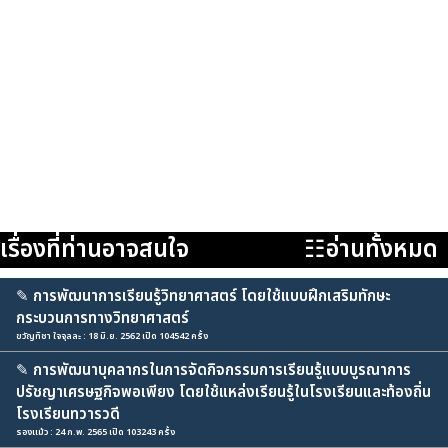
เรื่องที่ท่านอาจสนใจ
☷อ่านทั้งหมด
✎
การพัฒนาการเรียนรู้วิทยาศาสตร์ โดยใช้แบบฝึกเสริมทักษะ
กระบวนการทางวิทยาศาสตร์
ขวัญทิชา ใจจุลละ : 18 มิ.ย. 2562 เปิด 104542 ครั้ง
✎
การพัฒนาบุคลากรในการจัดกิจกรรมการเรียนรู้แบบบูรณาการ
ปรัชญาเศรษฐกิจพอเพียง โดยใช้แหล่งเรียนรู้ในโรงเรียนและท้องถิ่น
โรงเรียนทวารวดี
รองแม้ว : 24 ก.พ. 2565 เปิด 103243 ครั้ง