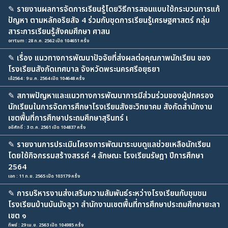
✎
รายงานผลการจัดการเรียนรู้โดยวิธีการสอนแบบใช้กระบวนการแก้
ปัญหา ตามหลักอริยสัจ 4 ร่วมกับชุดการเรียนรู้เศรษฐศาสตร์ กลุ่ม
สาระการเรียนรู้สังคมศึกษา ศาสน
orrtum : 28 ก.ค. 2562 เปิด 104651 ครั้ง
✎
เรื่อง แนวทางการพัฒนาปัจจัยที่ส่งผลต่อคุณภาพนักเรียน ของ
โรงเรียนสังกัดเทศบาล จังหวัดพระนครศรีอยุธยา
เอ๋2564 : 9 ม.ค. 2564 เปิด 104648 ครั้ง
✎
สภาพปัญหาและแนวทางการพัฒนาการมีส่วนร่วมของผู้ปกครอง
นักเรียนในการจัดการศึกษาโรงเรียนสังขะวิทยาคม สังกัดสำนักงาน
เขตพื้นที่การศึกษาประถมศึกษาสุรินทร์ เ
อดิศักดิ์ : 3 ต.ค. 2561 เปิด 104837 ครั้ง
✎
รายงานการประเมินโครงการพัฒนาระบบดูแลช่วยเหลือนักเรียน
โดยใช้กิจกรรมสร้างสรรค์ 4 ลักษณะ โรงเรียนรัษฎา ปีการศึกษา
2564
เอก : 11 ก.ย. 2565 เปิด 103179 ครั้ง
✎
การบริหารงานส่งเสริมความสัมพันธ์ระหว่างโรงเรียนกับชุมชน
โรงเรียนบ้านบันนังลูวา สำนักงานเขตพื้นที่การศึกษาประถมศึกษายะลา
เขต ๑
ทิพย์ : 29 เม.ย. 2563 เปิด 104985 ครั้ง