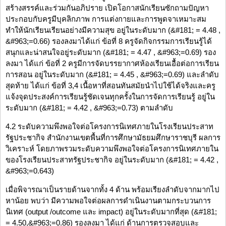
สร้างสรรค์และร่วมกันอภิปราย เปิดโอกาสนักเรียนซักถามปัญหา
ประกอบกับครูมีบุคลิกภาพ การแต่งกายและการพูดจาเหมาะสม
ทำให้นักเรียนเรียนอย่างมีความสุข อยู่ในระดับมาก (&#181; = 4.48 ,
&#963;=0.66) รองลงมาได้แก่ ข้อที่ 8 ครูจัดกิจกรรมการเรียนรู้ได้
สนุกและน่าสนใจอยู่ระดับมาก (&#181; = 4.47 , &#963;=0.69) รอง
ลงมา ได้แก่ ข้อที่ 2 ครูมีการจัดบรรยากาศห้องเรียนเอื้อต่อการเรียน
การสอน อยู่ในระดับมาก (&#181; = 4.45 , &#963;=0.69) และลำดับ
สุดท้าย ได้แก่ ข้อที่ 3,4 เนื้อหาที่สอนทันสมัยนำไปใช้ได้จริงและครู
แจ้งจุดประสงค์การเรียนรู้ชัดเจนทุกครั้งในการจัดการเรียนรู้ อยู่ใน
ระดับมาก (&#181; = 4.42 , &#963;=0.73) ตามลำดับ
4.2 ระดับความพึงพอใจต่อโครงการนิเทศภายในโรงเรียนประสาท
รัฐประชากิจ สำนักงานเขตพื้นที่การศึกษามัธยมศึกษาราชบุรี ผลการ
วิเคราะห์ โดยภาพรวมระดับความพึงพอใจต่อโครงการนิเทศภายใน
ของโรงเรียนประสาทรัฐประชากิจ อยู่ในระดับมาก (&#181; = 4.42 ,
&#963;=0.643)
เมื่อพิจารณาเป็นรายด้านจากทั้ง 4 ด้าน พร้อมเรียงลำดับจากมากไป
หาน้อย พบว่า มีความพอใจต่อผลการดำเนินงานตามกระบวนการ
นิเทศ (output /outcome และ impact) อยู่ในระดับมากที่สุด (&#181;
= 4.50,&#963;=0.86) รองลงมา ได้แก่ ด้านการตรวจสอบและ