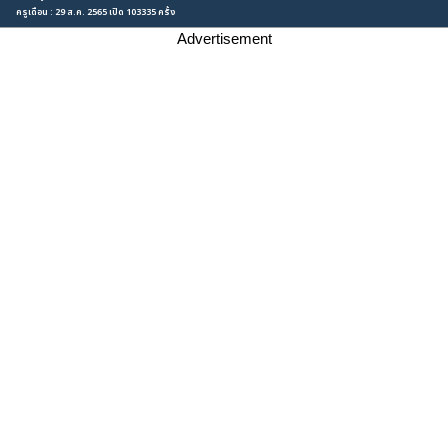
ครูเดือน : 29 ส.ค. 2565 เปิด 103335 ครั้ง
Advertisement