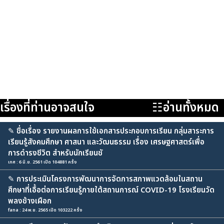
เรื่องที่ท่านอาจสนใจ
☷อ่านทั้งหมด
✎
ชื่อเรื่อง รายงานผลการใช้เอกสารประกอบการเรียน กลุ่มสาระการ
เรียนรู้สังคมศึกษา ศาสนา และวัฒนธรรม เรื่อง เศรษฐศาสตร์เพื่อ
การดำรงชีวิต สำหรับนักเรียนชั
เกศ : 6 มิ.ย. 2561 เปิด 104881 ครั้ง
✎
การประเมินโครงการพัฒนาการจัดการสภาพแวดล้อมในสถาน
ศึกษาที่เอื้อต่อการเรียนรู้ภายใต้สถานการณ์ COVID-19 โรงเรียนวัด
พลงช้างเผือก
fana : 24 พ.ย. 2565 เปิด 103222 ครั้ง