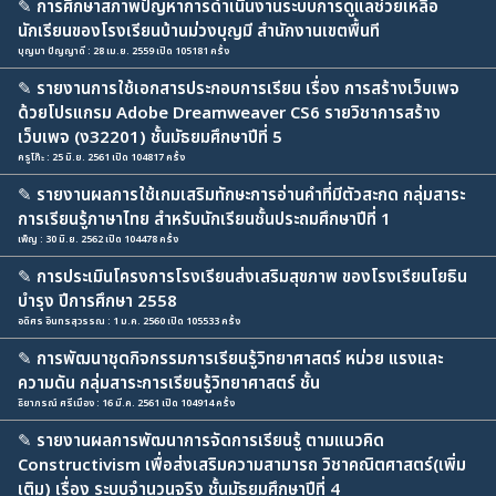
✎
การศึกษาสภาพปัญหาการดำเนินงานระบบการดูแลช่วยเหลือ
นักเรียนของโรงเรียนบ้านม่วงบุญมี สำนักงานเขตพื้นที
บุญมา ปัญญาดี : 28 เม.ย. 2559 เปิด 105181 ครั้ง
✎
รายงานการใช้เอกสารประกอบการเรียน เรื่อง การสร้างเว็บเพจ
ด้วยโปรแกรม Adobe Dreamweaver CS6 รายวิชาการสร้าง
เว็บเพจ (ง32201) ชั้นมัธยมศึกษาปีที่ 5
ครูโก๊ะ : 25 มิ.ย. 2561 เปิด 104817 ครั้ง
✎
รายงานผลการใช้เกมเสริมทักษะการอ่านคำที่มีตัวสะกด กลุ่มสาระ
การเรียนรู้ภาษาไทย สำหรับนักเรียนชั้นประถมศึกษาปีที่ 1
เพ็ญ : 30 มิ.ย. 2562 เปิด 104478 ครั้ง
✎
การประเมินโครงการโรงเรียนส่งเสริมสุขภาพ ของโรงเรียนโยธิน
บำรุง ปีการศึกษา 2558
อดิศร อินทรสุวรรณ : 1 ม.ค. 2560 เปิด 105533 ครั้ง
✎
การพัฒนาชุดกิจกรรมการเรียนรู้วิทยาศาสตร์ หน่วย แรงและ
ความดัน กลุ่มสาระการเรียนรู้วิทยาศาสตร์ ชั้น
ธิยาภรณ์ ศรีเมือง : 16 มี.ค. 2561 เปิด 104914 ครั้ง
✎
รายงานผลการพัฒนาการจัดการเรียนรู้ ตามแนวคิด
Constructivism เพื่อส่งเสริมความสามารถ วิชาคณิตศาสตร์(เพิ่ม
เติม) เรื่อง ระบบจำนวนจริง ชั้นมัธยมศึกษาปีที่ 4